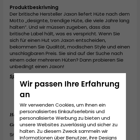
Produktbeskrivning
Der britische Hersteller Jaxon liefert Hüte nach dem
Motto „designte, trendige Hüte, die viele Jahre lang
halten“. Und wir müssen zugeben, dass das
britische Label hält, was es verspricht. Wenn Sie
sich für einen Hut von Jaxon entscheiden,
bekommen Sie Qualität, modischen Style und einen
unschlagbaren Preis. Sie sind auf der Suche nach
einem oder mehreren Hüten? Dann probieren Sie
unbedingt einen Jaxon!
Spezifikationen:
Wir passen Ihre Erfahrung
Fedora
Seegrasstroh
an
Baumwolldetails
Wir verwenden Cookies, um Ihnen ein
personalisiertes Einkaufserlebnis und
Hergestellt aus: 
100 Prozent 
.
Seegrasstroh
personalisierte Werbung zu bieten und
unsere Websites zuverlässig und sicher zu
:
Grösseninformationen
halten. Zu diesem Zweck sammeln wir
Small/Medium - 55cm-57cm
Informationen über Benutzer, ihre Designs