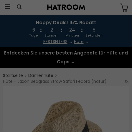
Happy Deals! 15% Rabatt
Das Produkt wurde in Ihren Warenkorb
gelegt
6
2
24
5
Tage
Stunden
Minuten
Sekunden
BESTSELLERS
→
Hüte
→
Entdecken Sie unsere besten Angebote für Hüte und
Caps →
Startseite
Damenhüte
Hüte - Jaxon Seagrass Straw Safari Fedora (natur)