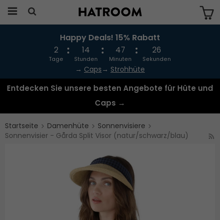
Happy Deals! 15% Rabatt
Das Produkt wurde in Ihren Warenkorb
gelegt
2
14
47
26
Tage
Stunden
Minuten
Sekunden
→
Caps
→
Strohhüte
Entdecken Sie unsere besten Angebote für Hüte und
Caps →
Startseite
Damenhüte
Sonnenvisiere
Sonnenvisier - Gårda Split Visor (natur/schwarz/blau)