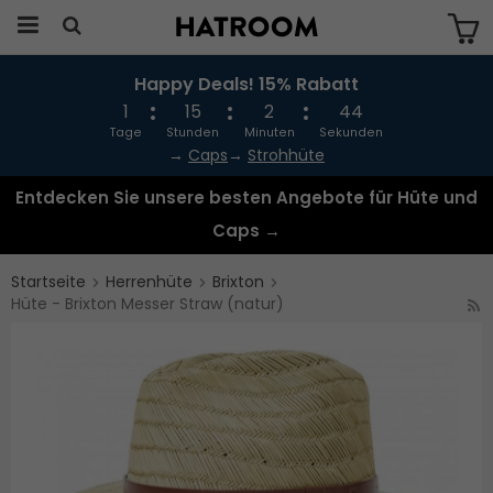
Happy Deals! 15% Rabatt
Das Produkt wurde in Ihren Warenkorb
gelegt
1
15
2
44
Tage
Stunden
Minuten
Sekunden
→
Caps
→
Strohhüte
Entdecken Sie unsere besten Angebote für Hüte und
Caps →
Startseite
Herrenhüte
Brixton
Hüte - Brixton Messer Straw (natur)