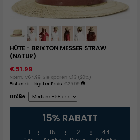
HÜTE - BRIXTON MESSER STRAW
(NATUR)
€51.99
Norm. €64.99. Sie sparen €13 (20%)
Bisher niedrigster Preis:
€29.99
Größe
15% RABATT
1
15
2
44
Tage
Stunden
Minuten
Sekunden