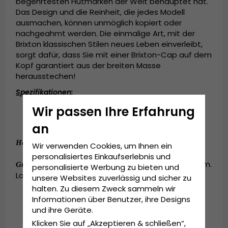
begehrtesten Hutmarken der Welt behauptet hat.
Das Design und die Reinheit, die jedes Modell
ausmachen, können unmöglich kopiert oder
nachgeahmt werden. Die einmalige Art, mit der
Brixton klassischen Stilen neues Leben einverleibt,
sorgt dafür, dass Sie mit einer Brixton-Cap auf dem
Kopf garantiert aus der breiten Masse
herausstechen!
Spezifikationen:
Wir passen Ihre Erfahrung
Schirmlänge: 
6,5
 cm.
12 cm hohe Krone.
an
Hergestellt aus
100
Prozent
Stroh
.
:
100
Stroh
.
Hergestellt aus
Prozent
Wir verwenden Cookies, um Ihnen ein
personalisiertes Einkaufserlebnis und
:
Small - 56 cm. Medium - 58 cm.
Grösseninformationen
personalisierte Werbung zu bieten und
Large - 60 cm. X-Large - 62 cm.
unsere Websites zuverlässig und sicher zu
halten. Zu diesem Zweck sammeln wir
Informationen über Benutzer, ihre Designs
und ihre Geräte.
Klicken Sie auf „Akzeptieren & schließen“,