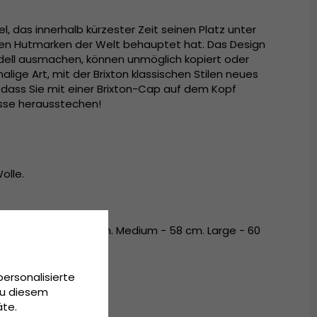
el, das innerhalb kürzester Zeit seinen Platz unter
en Hutmarken der Welt behauptet hat. Das Design
odell ausmachen, können unmöglich kopiert oder
ige Art, mit der Brixton klassischen Stilen neues
, dass Sie mit einer Brixton-Cap auf dem Kopf
asse herausstechen!
olle.
.
54 cm. Small - 56 cm. Medium - 58 cm. Large - 60
personalisierte
Zu diesem
äte.