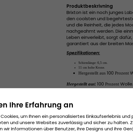
Produktbeskrivning
Brixton ist ein noch junges Lab
den coolsten und begehrtest
und die Reinheit, die jedes M
nachgeahmt werden. Die einmal
Leben einverleibt, sorgt dafür
garantiert aus der breiten M
Spezifikationen:
Schirmlänge: 6,5 cm.
11 cm hohe Krone.
100
W
Hergestellt aus
Prozent
:
100
Wolle
Hergestellt aus
Prozent
:
X-Small - 
Grösseninformationen
en Ihre Erfahrung an
cm. X-Large - 62 cm.
Cookies, um Ihnen ein personalisiertes Einkaufserlebnis und 
ten und unsere Websites zuverlässig und sicher zu halten. 
wir Informationen über Benutzer, ihre Designs und ihre Ger