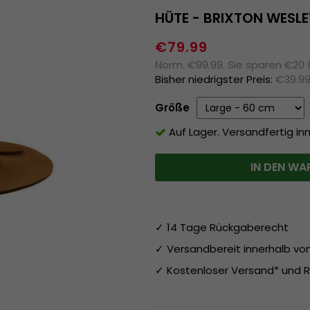
HÜTE - BRIXTON WESL
€79.99
Norm. €99.99. Sie sparen €20
Bisher niedrigster Preis:
€39.9
Größe
Auf Lager. Versandfertig in
IN DEN WA
✓ 14 Tage Rückgaberecht
✓ Versandbereit innerhalb v
✓ Kostenloser Versand* und R