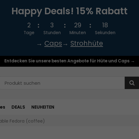
Happy Deals! 15% Rabatt
2
3
29
18
Tage
Stunden
Minuten
Sekunden
→
Caps
→
Strohhüte
Entdecken Sie unsere besten Angebote für Hüte und Caps →
res
DEALS
NEUHEITEN
able Fedora (coffee)