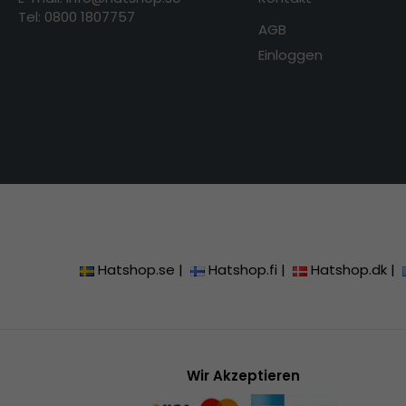
Tel: 0800 1807757
AGB
Einloggen
Hatshop.se
|
Hatshop.fi
|
Hatshop.dk
|
Wir Akzeptieren