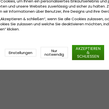
Cookies, um Ihnen ein personalisiertes Einkaufserlebnis und 
Hergestellt aus: 
100 Prozent Wolle.
ten und unsere Websites zuverlässig und sicher zu halten. 
wir Informationen über Benutzer, ihre Designs und ihre Ger
 „Akzeptieren & schließen“, wenn Sie alle Cookies zulassen, o
okies Sie zulassen und welche Sie deaktivieren möchten, in
en“ klicken.
AKZEPTIEREN
Nur
&
Einstellungen
notwendig
SCHLIESSEN