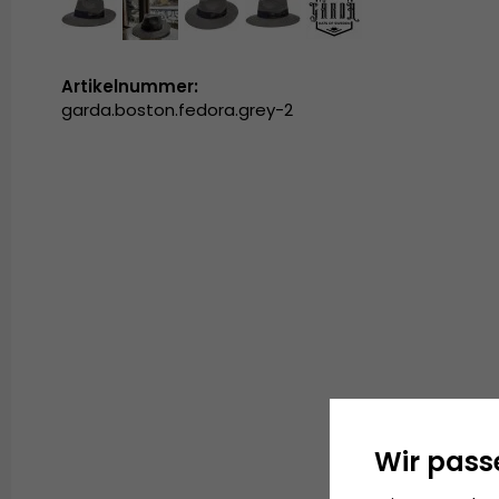
Artikelnummer:
garda.boston.fedora.grey-2
Wir pass