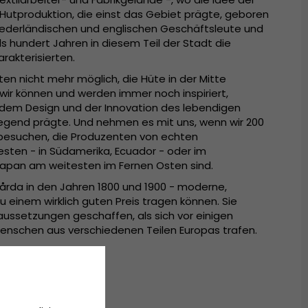
utproduktion, die einst das Gebiet prägte, geboren
niederländischen und englischen Geschäftsleute und
 hundert Jahren in diesem Teil der Stadt die
rakterisierten.
rten nicht mehr möglich, die Hüte in der Mitte
wir können und werden immer noch inspiriert,
n dem Design und der Innovation des lebendigen
gend prägte. Und nehmen es mit uns, wenn wir 200
besuchen, die Produzenten von echten
ten - in Südamerika, Ecuador - oder im
Japan am weitesten im Fernen Osten sind.
 Gårda in den Jahren 1800 und 1900 - moderne,
zu einem wirklich guten Preis tragen können. Sie
ussetzungen geschaffen, als sich vor einigen
enschen aus verschiedenen Teilen Europas trafen.