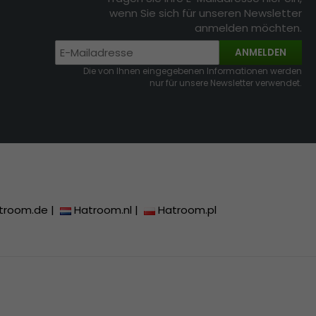
wenn Sie sich für unseren Newsletter
anmelden möchten.
ANMELDEN
Die von Ihnen eingegebenen Informationen werden
nur für unsere Newsletter verwendet.
troom.de
|
Hatroom.nl
|
Hatroom.pl