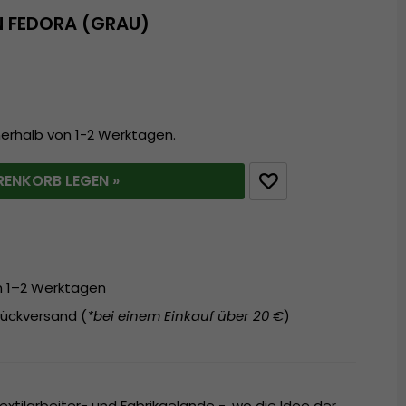
 FEDORA (GRAU)
nerhalb von 1-2 Werktagen.
RENKORB LEGEN »
on 1–2 Werktagen
ückversand (
*bei einem Einkauf über 20 €
)
xtilarbeiter- und Fabrikgelände -, wo die Idee der