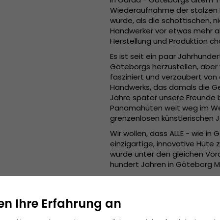
Wiederaufnahme der stolzen H
wurde, als die schottischen, 
Handwerker vor etwas mehr als
Herstellung und Produktion cha
Es ist seit ein paar Jahrhunde
Göteborgs herzustellen, aber 
fasziniert und verzaubert vo
Handwerks, das damals die Ge
Jahre später unsere Freunde 
Panamahüten weit weg im Wes
grenzenlosen künstlerischen 
Wir wollen, dass ALLE - wie in
einzigartige, innovative Hüte 
wurde unter den gleichen Vora
hundert Jahren in Göteborg M
Spezifikationen:
11 cm hohe Krone.
en Ihre Erfahrung an
7,5 cm breite Krempe.