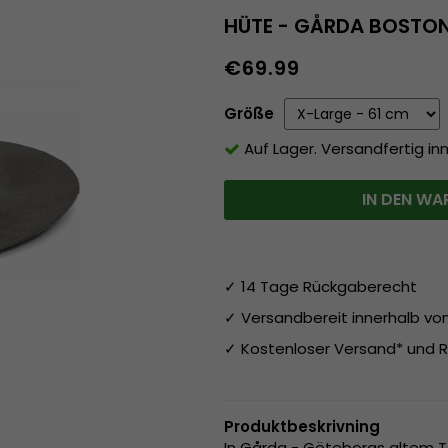
HÜTE - GÅRDA BOSTON
€69.99
Größe
Auf Lager. Versandfertig in
IN DEN WA
✓ 14 Tage Rückgaberecht
✓ Versandbereit innerhalb v
✓ Kostenloser Versand* und R
Produktbeskrivning
In Gårda - Göteborgs altem Te