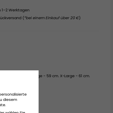
on 1–2 Werktagen
ückversand (
*bei einem Einkauf über 20 €
)
 Medium - 57 cm. Large - 59 cm. X-Large - 61 cm.
personalisierte
Zu diesem
äte.
der wählen Sie