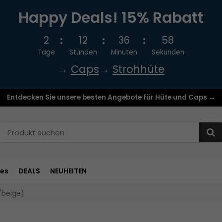
Happy Deals! 15% Rabatt
2
12
36
58
Tage
Stunden
Minuten
Sekunden
→
Caps
→
Strohhüte
Entdecken Sie unsere besten Angebote für Hüte und Caps →
res
DEALS
NEUHEITEN
/beige)