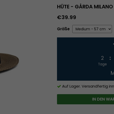
HÜTE - GÅRDA MILANO
€39.99
Größe
2
Tage
M
Auf Lager. Versandfertig in
IN DEN WA