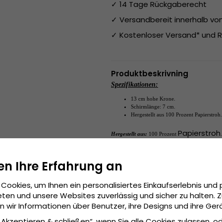
✓ 14 Tage Rückgaberecht
✓ Versandbereit innerhalb v
✓ Kostenloser Versand* und R
Produktbeskrivning
Spezifikationen:
13 cm hohe Krone.
Schirmlänge: 7
 cm.
Hergestellt aus 100 Prozent 
Papierstroh
.
Papierstroh
Hergestellt aus:
100 Prozent 
.
Small - 55 cm.
Grösseninformationen:
en Ihre Erfahrung an
Cookies, um Ihnen ein personalisiertes Einkaufserlebnis und 
ten und unsere Websites zuverlässig und sicher zu halten. 
wir Informationen über Benutzer, ihre Designs und ihre Ger
 „Akzeptieren & schließen“, wenn Sie alle Cookies zulassen, o