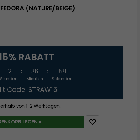
 FEDORA (NATURE/BEIGE)
15% RABATT
12
36
58
Stunden
Minuten
Sekunden
it Code: STRAW15
nerhalb von 1-2 Werktagen.
RENKORB LEGEN »