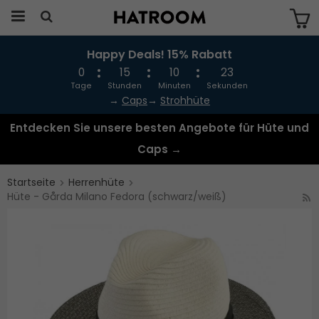
Happy Deals! 15% Rabatt
Das Produkt wurde in Ihren Warenkorb
gelegt
0
15
10
23
Tage
Stunden
Minuten
Sekunden
→
Caps
→
Strohhüte
Entdecken Sie unsere besten Angebote für Hüte und
Caps →
Startseite
Herrenhüte
Hüte - Gårda Milano Fedora (schwarz/weiß)