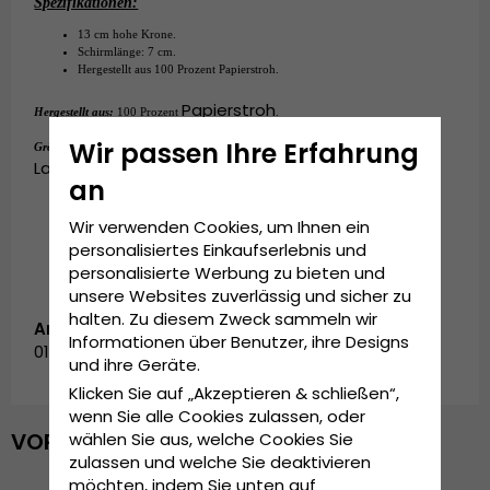
Spezifikationen:
13 cm hohe Krone.
Schirmlänge: 
7
 cm.
Hergestellt aus 100 Prozent 
Papierstroh
.
Papierstroh
Hergestellt aus:
100 Prozent 
.
Small - 55 cm. Medium - 57 cm.
Wir passen Ihre Erfahrung
Grösseninformationen:
Large - 59 cm. X-Large - 61 cm.
an
Wir verwenden Cookies, um Ihnen ein
personalisiertes Einkaufserlebnis und
personalisierte Werbung zu bieten und
unsere Websites zuverlässig und sicher zu
halten. Zu diesem Zweck sammeln wir
Artikelnummer:
Informationen über Benutzer, ihre Designs
014-013815.black/white-1
und ihre Geräte.
Klicken Sie auf „Akzeptieren & schließen“,
wenn Sie alle Cookies zulassen, oder
VOR KURZEM ANGESEHEN
wählen Sie aus, welche Cookies Sie
zulassen und welche Sie deaktivieren
möchten, indem Sie unten auf