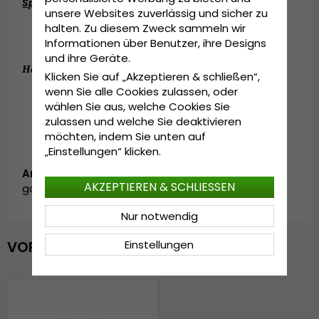
Spezifikationen:
unsere Websites zuverlässig und sicher zu
halten. Zu diesem Zweck sammeln wir
11,5 cm hohe Krone.
Informationen über Benutzer, ihre Designs
7,5 cm breite Krempe.
und ihre Geräte.
Hergestellt aus: 
100 Prozent Wolle.
Klicken Sie auf „Akzeptieren & schließen“,
wenn Sie alle Cookies zulassen, oder
wählen Sie aus, welche Cookies Sie
zulassen und welche Sie deaktivieren
möchten, indem Sie unten auf
„Einstellungen“ klicken.
Artikelnummer:
AKZEPTIEREN & SCHLIESSEN
garda.wick.fedora.black
Nur notwendig
Einstellungen
VOR KURZEM ANGESEHEN