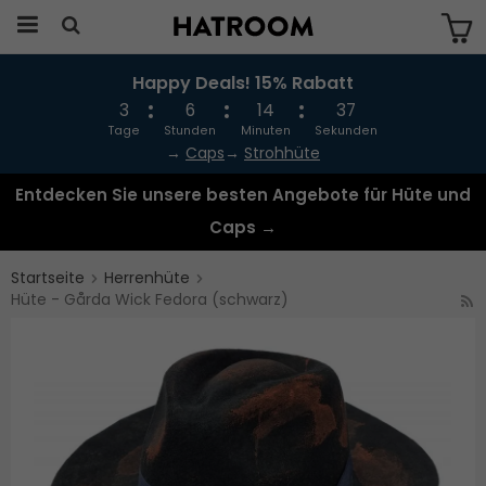
Happy Deals! 15% Rabatt
Das Produkt wurde in Ihren Warenkorb
gelegt
3
6
14
36
Tage
Stunden
Minuten
Sekunden
→
Caps
→
Strohhüte
Entdecken Sie unsere besten Angebote für Hüte und
Caps →
Startseite
Herrenhüte
Hüte - Gårda Wick Fedora (schwarz)