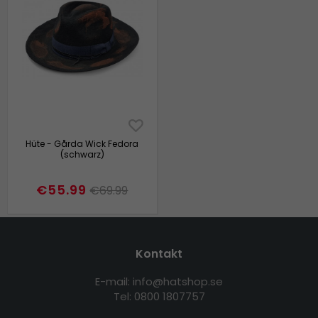
Hüte - Gårda Wick Fedora
(schwarz)
€55.99
€69.99
Kontakt
E-mail: info@hatshop.se
Tel: 0800 1807757