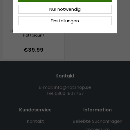
Nur notwendig
Einstellungen
Hüte - Gårda Gaja Bucket
Hat (braun)
€39.99
Kontakt
E-mail: info@hatshop.se
Tel: 0800 1807757
Kundeservice
Information
Kontakt
Beliebte Suchanfragen
Impressum