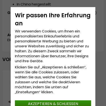
In China hergestellt
Grösseninformationen:
55 cm - 60 cm (ONE SIZE)
Wir passen Ihre Erfahrung
an
Wir verwenden Cookies, um Ihnen ein
Artikelnummer:
personalisiertes Einkaufserlebnis und
EWB0326203.C4
personalisierte Werbung zu bieten und
unsere Websites zuverlässig und sicher zu
halten. Zu diesem Zweck sammeln wir
Informationen über Benutzer, ihre Designs
VOR KURZEM ANGESEHEN
und ihre Geräte.
Klicken Sie auf „Akzeptieren & schließen“,
wenn Sie alle Cookies zulassen, oder
wählen Sie aus, welche Cookies Sie
zulassen und welche Sie deaktivieren
möchten, indem Sie unten auf
„Einstellungen“ klicken.
AKZEPTIEREN & SCHLIESSEN