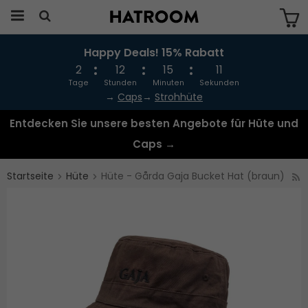
Happy Deals! 15% Rabatt
Das Produkt wurde in Ihren Warenkorb
gelegt
2
12
15
11
Tage
Stunden
Minuten
Sekunden
→
Caps
→
Strohhüte
Entdecken Sie unsere besten Angebote für Hüte und
Caps →
Startseite
Hüte
Hüte - Gårda Gaja Bucket Hat (braun)