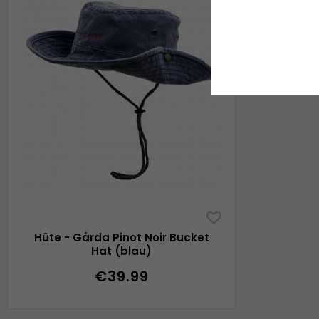
Hüte - Gårda Pinot Noir Bucket
Hat (blau)
€39.99