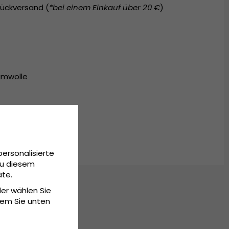
ückversand (
*bei einem Einkauf über 20 €
)
umwolle
m - 60 cm (ONE SIZE)
personalisierte
Zu diesem
äte.
der wählen Sie
dem Sie unten