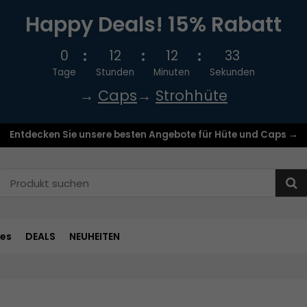
Happy Deals! 15% Rabatt
0
12
12
32
Tage
Stunden
Minuten
Sekunden
→
Caps
→
Strohhüte
Entdecken Sie unsere besten Angebote für Hüte und Caps →
res
DEALS
NEUHEITEN