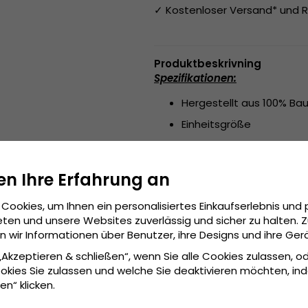
✓ Kostenloser Versand* und R
Produktbeskrivning
Spezifikationen:
Hergestellt aus 100% Ba
Einheitsgröße
In China hergestellt
Grösseninformationen:
55 c
en Ihre Erfahrung an
Cookies, um Ihnen ein personalisiertes Einkaufserlebnis und 
ten und unsere Websites zuverlässig und sicher zu halten. 
wir Informationen über Benutzer, ihre Designs und ihre Ger
 „Akzeptieren & schließen“, wenn Sie alle Cookies zulassen, o
okies Sie zulassen und welche Sie deaktivieren möchten, in
en“ klicken.