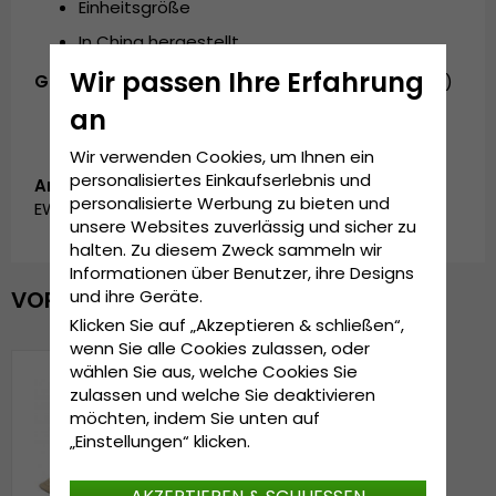
Einheitsgröße
In China hergestellt
Wir passen Ihre Erfahrung
Grösseninformationen:
55 cm - 60 cm (ONE SIZE)
an
Wir verwenden Cookies, um Ihnen ein
personalisiertes Einkaufserlebnis und
Artikelnummer:
personalisierte Werbung zu bieten und
EWB0326203.C1
unsere Websites zuverlässig und sicher zu
halten. Zu diesem Zweck sammeln wir
Informationen über Benutzer, ihre Designs
und ihre Geräte.
VOR KURZEM ANGESEHEN
Klicken Sie auf „Akzeptieren & schließen“,
wenn Sie alle Cookies zulassen, oder
wählen Sie aus, welche Cookies Sie
zulassen und welche Sie deaktivieren
möchten, indem Sie unten auf
„Einstellungen“ klicken.