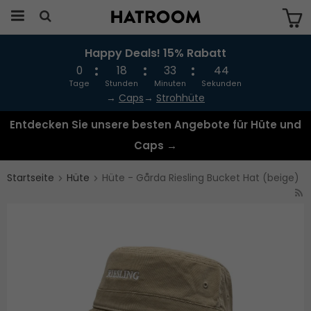
Happy Deals! 15% Rabatt
Das Produkt wurde in Ihren Warenkorb
gelegt
0
18
33
44
Tage
Stunden
Minuten
Sekunden
→
Caps
→
Strohhüte
Entdecken Sie unsere besten Angebote für Hüte und
Caps →
Startseite
Hüte
Hüte - Gårda Riesling Bucket Hat (beige)