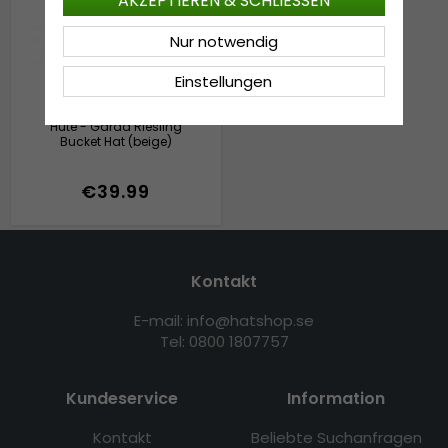
AKZEPTIEREN & SCHLIESSEN
Nur notwendig
Einstellungen
Hüte - Gårda Riesling
Bucket Hat (beige)
€39.99
Kontakt
E-mail: info@hatshop.se
Tel: 0800 1807757
Kundeservice
Information
Kontakt
Beliebte Suchanfragen