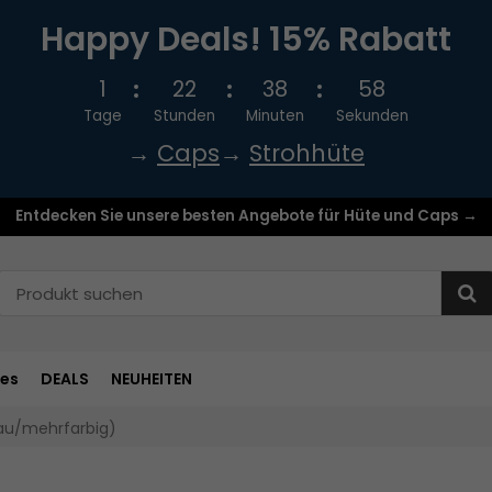
Happy Deals! 15% Rabatt
1
22
38
58
Tage
Stunden
Minuten
Sekunden
→
Caps
→
Strohhüte
Entdecken Sie unsere besten Angebote für Hüte und Caps →
res
DEALS
NEUHEITEN
lau/mehrfarbig)