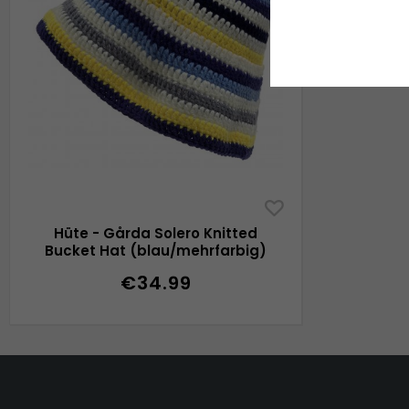
Hüte - Gårda Solero Knitted
Bucket Hat (blau/mehrfarbig)
€34.99