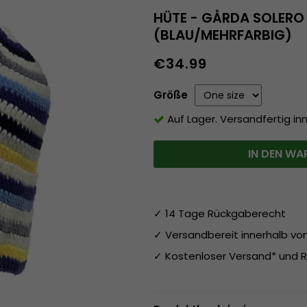
HÜTE - GÅRDA SOLERO
(BLAU/MEHRFARBIG)
€34.99
Größe
Auf Lager. Versandfertig in
IN DEN WA
✓ 14 Tage Rückgaberecht
✓ Versandbereit innerhalb v
✓ Kostenloser Versand* und R