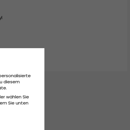
yl
personalisierte
Zu diesem
äte.
der wählen Sie
dem Sie unten