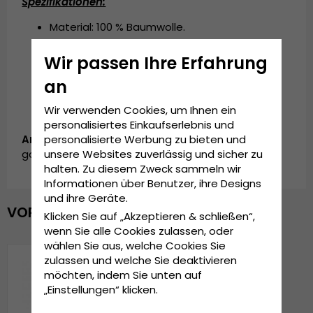
Spezifikationen:
Material: 100 % Baumwolle.
Einheitsgröße.
Wir passen Ihre Erfahrung
In China hergestellt.
an
Wir verwenden Cookies, um Ihnen ein
personalisiertes Einkaufserlebnis und
personalisierte Werbung zu bieten und
Artikelnummer:
unsere Websites zuverlässig und sicher zu
garda.ESY0714442.1.teddybear.cap.beige
halten. Zu diesem Zweck sammeln wir
Informationen über Benutzer, ihre Designs
und ihre Geräte.
VOR KURZEM ANGESEHEN
Klicken Sie auf „Akzeptieren & schließen“,
wenn Sie alle Cookies zulassen, oder
wählen Sie aus, welche Cookies Sie
zulassen und welche Sie deaktivieren
möchten, indem Sie unten auf
„Einstellungen“ klicken.