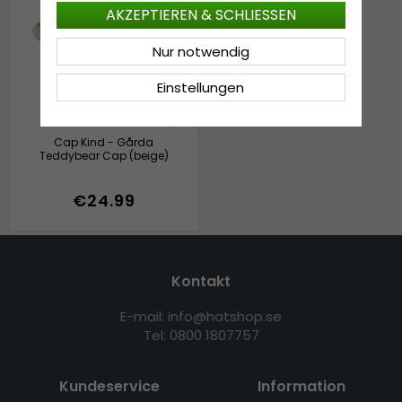
AKZEPTIEREN & SCHLIESSEN
Nur notwendig
Einstellungen
Cap Kind - Gårda
Teddybear Cap (beige)
€24.99
Kontakt
E-mail: info@hatshop.se
Tel: 0800 1807757
Kundeservice
Information