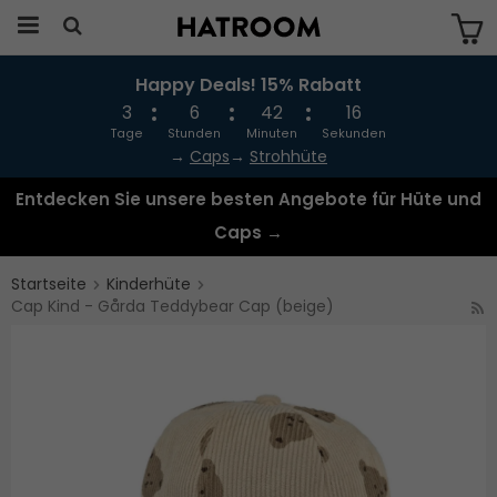
Happy Deals! 15% Rabatt
Das Produkt wurde in Ihren Warenkorb
gelegt
3
6
42
16
Tage
Stunden
Minuten
Sekunden
→
Caps
→
Strohhüte
Entdecken Sie unsere besten Angebote für Hüte und
Caps →
Startseite
Kinderhüte
Cap Kind - Gårda Teddybear Cap (beige)