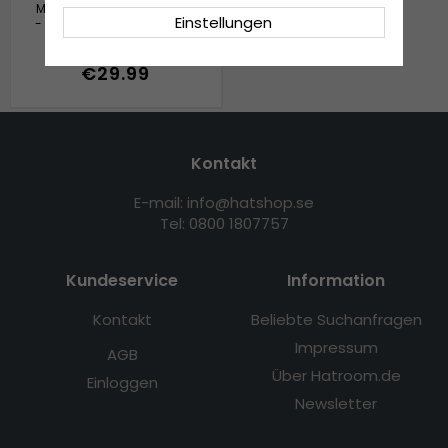
Mütze und Fäustlinge Kind
Einstellungen
- Gårda Målilla Knitted Set
(weiß)
€29.99
Kontakt
E-mail: info@hatshop.se
Tel: 0800 1807757
Kundeservice
Information
Kontakt
Beliebte Suchanfragen
Impressum
AGB
Über Hatroom.de
Einloggen
Newsletter