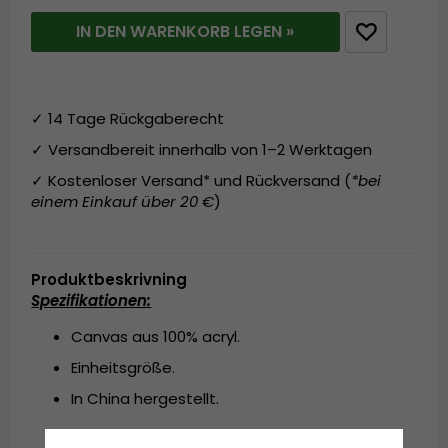
IN DEN WARENKORB LEGEN »
✓ 14 Tage Rückgaberecht
✓ Versandbereit innerhalb von 1–2 Werktagen
✓ Kostenloser Versand* und Rückversand (
*bei
einem Einkauf über 20 €
)
Produktbeskrivning
Spezifikationen:
Canvas aus 100% acryl.
Einheitsgröße.
In China hergestellt.