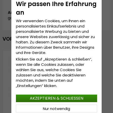
Wir passen Ihre Erfahrung
an
Artikelnummer:
garda.ESY0717235.5.malilla.knitted.set.white
Wir verwenden Cookies, um Ihnen ein
personalisiertes Einkaufserlebnis und
personalisierte Werbung zu bieten und
unsere Websites zuverlässig und sicher zu
VOR KURZEM ANGESEHEN
halten. Zu diesem Zweck sammeln wir
Informationen über Benutzer, ihre Designs
und ihre Geräte.
Klicken Sie auf „Akzeptieren & schließen“,
wenn Sie alle Cookies zulassen, oder
wählen Sie aus, welche Cookies Sie
zulassen und welche Sie deaktivieren
möchten, indem Sie unten auf
„Einstellungen“ klicken.
AKZEPTIEREN & SCHLIESSEN
Nur notwendig