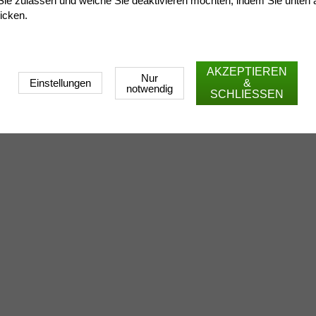
ie zulassen und welche Sie deaktivieren möchten, indem Sie unten 
licken.
AKZEPTIEREN
Nur
&
Einstellungen
notwendig
SCHLIESSEN