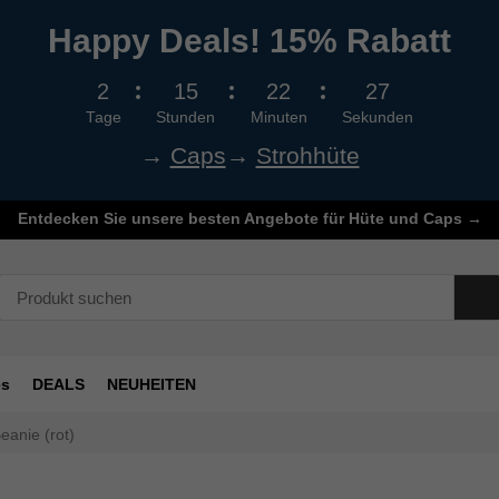
Happy Deals! 15% Rabatt
2
15
22
26
Tage
Stunden
Minuten
Sekunden
→
Caps
→
Strohhüte
Entdecken Sie unsere besten Angebote für Hüte und Caps →
es
DEALS
NEUHEITEN
eanie (rot)