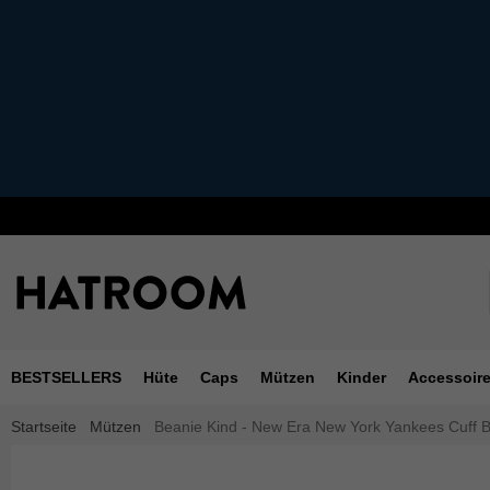
BESTSELLERS
Hüte
Caps
Mützen
Kinder
Accessoir
Startseite
Mützen
Beanie Kind - New Era New York Yankees Cuff B