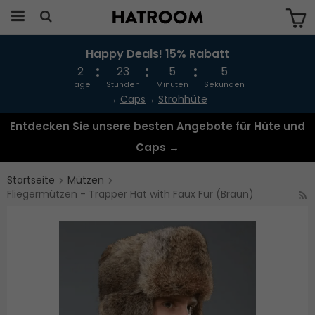
Happy Deals! 15% Rabatt
Das Produkt wurde in Ihren Warenkorb
gelegt
2
23
5
4
Tage
Stunden
Minuten
Sekunden
→
Caps
→
Strohhüte
Entdecken Sie unsere besten Angebote für Hüte und
Caps →
Startseite
Mützen
Fliegermützen - Trapper Hat with Faux Fur (Braun)