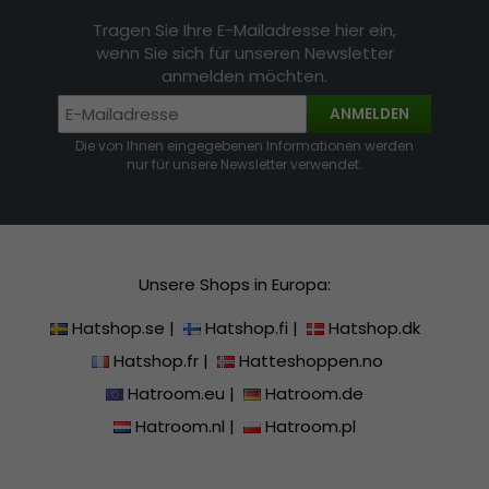
Tragen Sie Ihre E-Mailadresse hier ein,
wenn Sie sich für unseren Newsletter
anmelden möchten.
ANMELDEN
Die von Ihnen eingegebenen Informationen werden
nur für unsere Newsletter verwendet.
Unsere Shops in Europa:
Hatshop.se
|
Hatshop.fi
|
Hatshop.dk
Hatshop.fr
|
Hatteshoppen.no
Hatroom.eu
|
Hatroom.de
Hatroom.nl
|
Hatroom.pl