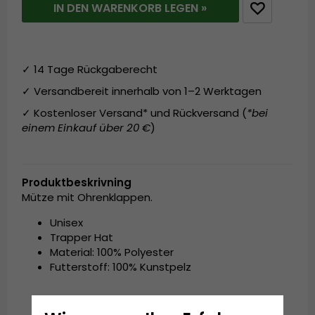
IN DEN WARENKORB LEGEN »
✓ 14 Tage Rückgaberecht
✓ Versandbereit innerhalb von 1–2 Werktagen
✓ Kostenloser Versand* und Rückversand (
*bei
einem Einkauf über 20 €
)
Produktbeskrivning
Mütze mit Ohrenklappen.
Unisex
Trapper Hat
Material: 100% Polyester
Futterstoff: 100% Kunstpelz