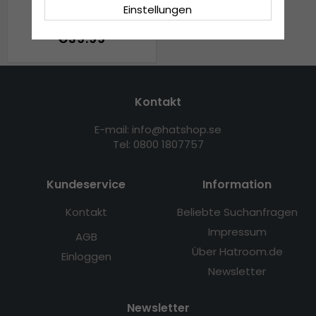
with Faux Fur (Braun)
Einstellungen
€39.99
Kontakt
E-mail: info@hatshop.se
Tel: 0800 1807757
Kundeservice
Information
Kontakt
Beliebte Suchanfragen
Impressum
AGB
Über Hatroom.de
Einloggen
Newsletter
Newsletter