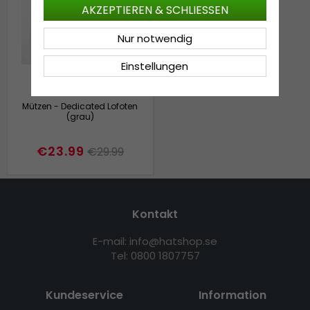
AKZEPTIEREN & SCHLIESSEN
Nur notwendig
Einstellungen
Mützen - Dedicated Lofoten
(grau)
€23.99
€29.99
Kontakt
E-mail: info@hatshop.se
Tel: 0800 1807757
Kundeservice
Information