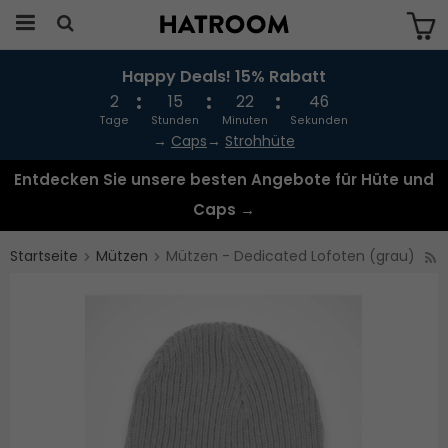
Happy Deals! 15% Rabatt
Das Produkt wurde in Ihren Warenkorb
gelegt
2
15
22
46
Tage
Stunden
Minuten
Sekunden
→
Caps
→
Strohhüte
Entdecken Sie unsere besten Angebote für Hüte und
Caps →
Startseite
Mützen
Mützen - Dedicated Lofoten (grau)