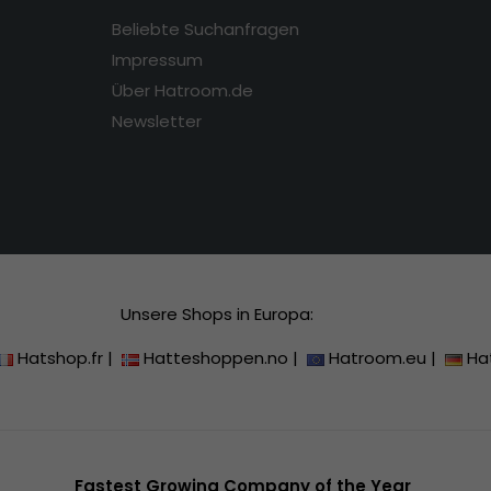
Beliebte Suchanfragen
Impressum
Über Hatroom.de
Newsletter
Unsere Shops in Europa:
Hatshop.fr
|
Hatteshoppen.no
|
Hatroom.eu
|
Ha
Fastest Growing Company of the Year