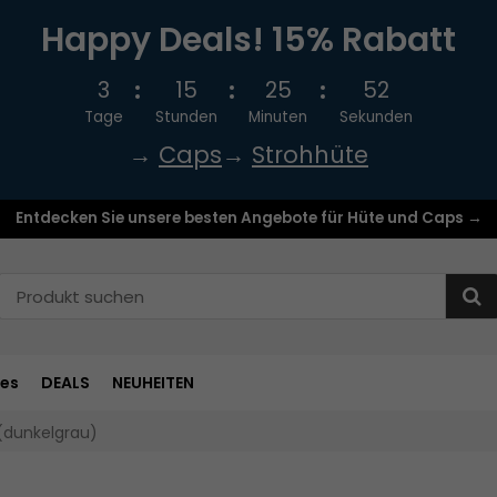
Happy Deals! 15% Rabatt
3
15
25
51
Tage
Stunden
Minuten
Sekunden
→
Caps
→
Strohhüte
Entdecken Sie unsere besten Angebote für Hüte und Caps →
res
DEALS
NEUHEITEN
(dunkelgrau)