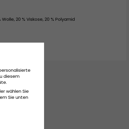
olle, 20 % Viskose, 20 % Polyamid
personalisierte
Zu diesem
äte.
der wählen Sie
dem Sie unten