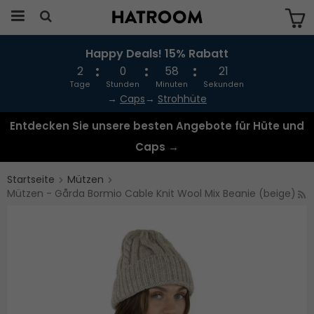
Happy Deals! 15% Rabatt
Das Produkt wurde in Ihren Warenkorb
gelegt
2
0
58
21
Tage
Stunden
Minuten
Sekunden
→
Caps
→
Strohhüte
Entdecken Sie unsere besten Angebote für Hüte und
Caps →
Startseite
Mützen
Mützen - Gårda Bormio Cable Knit Wool Mix Beanie (beige)