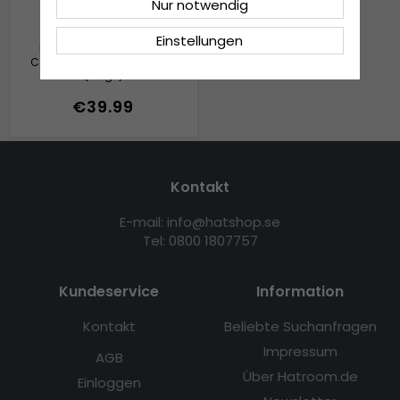
Nur notwendig
Einstellungen
Mützen - Gårda Bormio
Cable Knit Wool Mix Beanie
(beige)
€39.99
Kontakt
E-mail: info@hatshop.se
Tel: 0800 1807757
Kundeservice
Information
Kontakt
Beliebte Suchanfragen
Impressum
AGB
Über Hatroom.de
Einloggen