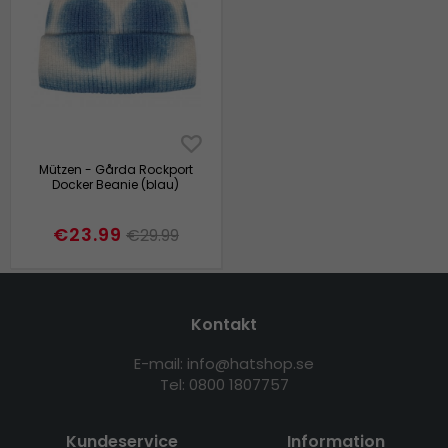
Mützen - Gårda Rockport
Docker Beanie (blau)
€23.99
€29.99
Kontakt
E-mail: info@hatshop.se
Tel: 0800 1807757
Kundeservice
Information