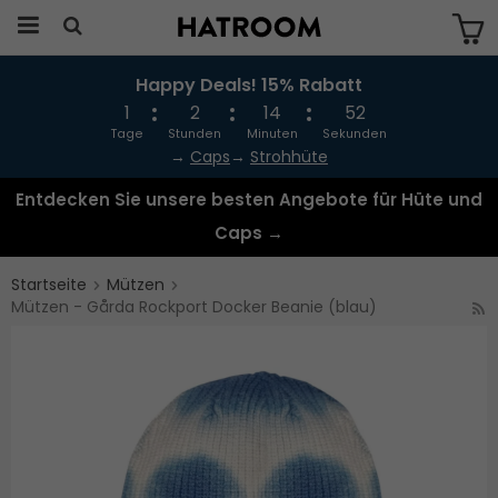
Happy Deals! 15% Rabatt
Das Produkt wurde in Ihren Warenkorb
gelegt
1
2
14
51
Tage
Stunden
Minuten
Sekunden
→
Caps
→
Strohhüte
Entdecken Sie unsere besten Angebote für Hüte und
Caps →
Startseite
Mützen
Mützen - Gårda Rockport Docker Beanie (blau)