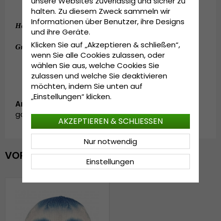
unsere Websites zuverlässig und sicher zu
Einheitsgröße
halten. Zu diesem Zweck sammeln wir
Informationen über Benutzer, ihre Designs
:
100 %Polyester
.
Hergestellt aus
und ihre Geräte.
Klicken Sie auf „Akzeptieren & schließen“,
:
OSFA - 56-61 cm.
Grösseninformationen
wenn Sie alle Cookies zulassen, oder
wählen Sie aus, welche Cookies Sie
zulassen und welche Sie deaktivieren
möchten, indem Sie unten auf
„Einstellungen“ klicken.
Artikelnummer:
garda.beanie.model_no19.blue
AKZEPTIEREN & SCHLIESSEN
Nur notwendig
VOR KURZEM ANGESEHEN
Einstellungen