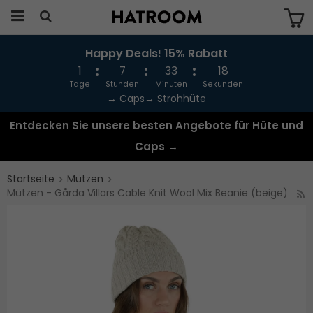
Happy Deals! 15% Rabatt
Das Produkt wurde in Ihren Warenkorb
gelegt
1
7
33
18
Tage
Stunden
Minuten
Sekunden
→
Caps
→
Strohhüte
Entdecken Sie unsere besten Angebote für Hüte und
Caps →
Startseite
Mützen
Mützen - Gårda Villars Cable Knit Wool Mix Beanie (beige)