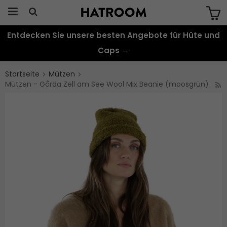
Entdecken Sie unsere besten Angebote für Hüte und
Das Produkt wurde in Ihren Warenkorb
gelegt
Caps →
Startseite
Mützen
Mützen - Gårda Zell am See Wool Mix Beanie (moosgrün)