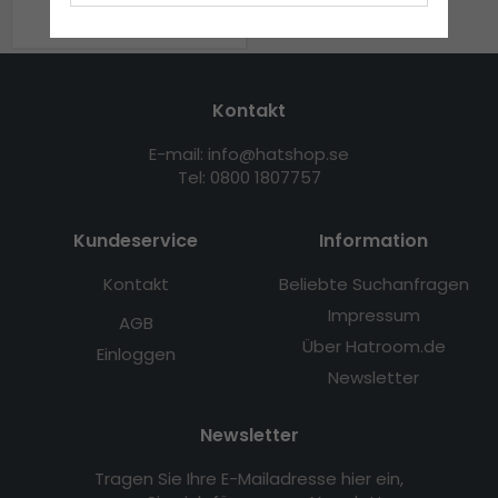
€44.99
Kontakt
E-mail: info@hatshop.se
Tel: 0800 1807757
Kundeservice
Information
Kontakt
Beliebte Suchanfragen
Impressum
AGB
Über Hatroom.de
Einloggen
Newsletter
Newsletter
Tragen Sie Ihre E-Mailadresse hier ein,