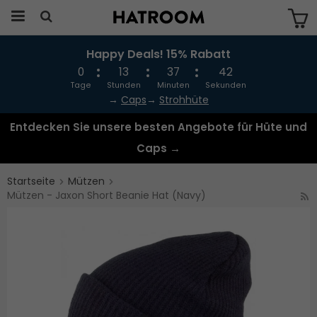
Happy Deals! 15% Rabatt
Das Produkt wurde in Ihren Warenkorb
gelegt
0
13
37
42
Tage
Stunden
Minuten
Sekunden
→
Caps
→
Strohhüte
Entdecken Sie unsere besten Angebote für Hüte und
Caps →
Startseite
Mützen
Mützen - Jaxon Short Beanie Hat (Navy)