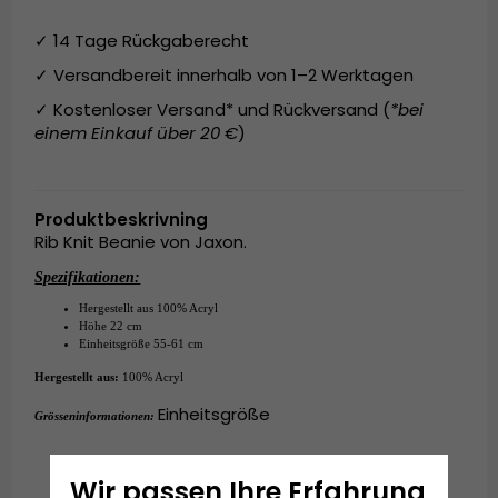
✓ 14 Tage Rückgaberecht
✓ Versandbereit innerhalb von 1–2 Werktagen
✓ Kostenloser Versand* und Rückversand (
*bei
einem Einkauf über 20 €
)
Produktbeskrivning
Rib Knit Beanie von Jaxon.
Spezifikationen:
Hergestellt aus
100% Acryl
Höhe 22 cm
Einheitsgröße 55-61 cm
Hergestellt aus:
100% Acryl
Einheitsgröße
Grösseninformationen:
Wir passen Ihre Erfahrung