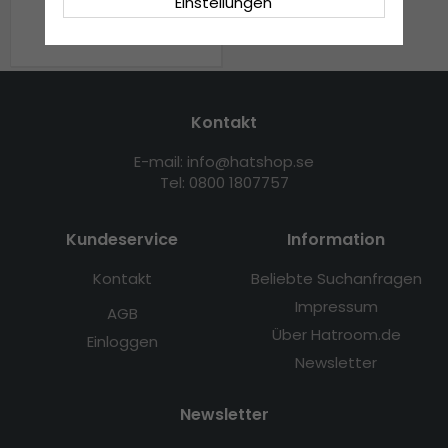
Einstellungen
€18.99
€22.99
Kontakt
E-mail: info@hatshop.se
Tel: 0800 1807757
Kundeservice
Information
Kontakt
Beliebte Suchanfragen
Impressum
AGB
Über Hatroom.de
Einloggen
Newsletter
Newsletter