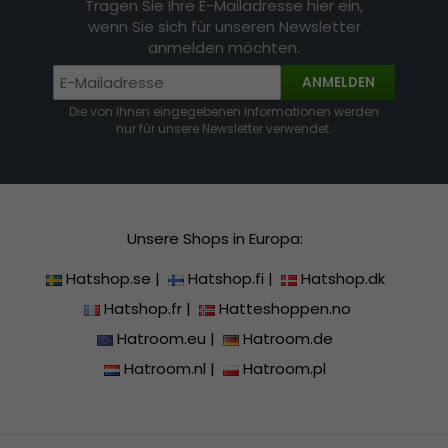
Tragen Sie Ihre E-Mailadresse hier ein,
wenn Sie sich für unseren Newsletter
anmelden möchten.
ANMELDEN
Die von Ihnen eingegebenen Informationen werden
nur für unsere Newsletter verwendet.
Unsere Shops in Europa:
Hatshop.se
|
Hatshop.fi
|
Hatshop.dk
Hatshop.fr
|
Hatteshoppen.no
Hatroom.eu
|
Hatroom.de
Hatroom.nl
|
Hatroom.pl