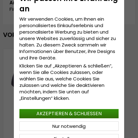
Artikelnummer:
an
FW_502529.NVY
Wir verwenden Cookies, um Ihnen ein
personalisiertes Einkaufserlebnis und
personalisierte Werbung zu bieten und
VOR KURZEM ANGESEHEN
unsere Websites zuverlässig und sicher zu
halten. Zu diesem Zweck sammeln wir
Informationen über Benutzer, ihre Designs
und ihre Geräte.
Klicken Sie auf „Akzeptieren & schließen“,
wenn Sie alle Cookies zulassen, oder
wählen Sie aus, welche Cookies Sie
zulassen und welche Sie deaktivieren
möchten, indem Sie unten auf
„Einstellungen“ klicken.
AKZEPTIEREN & SCHLIESSEN
Nur notwendig
Mützen - Jaxon Short
Beanie Hat (Navy)