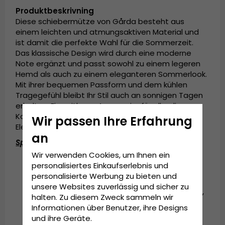
Produktbeskrivning
Diese schiebermütze von Gårda besteht aus
einem leichten und atmungsaktiven Material und
ist damit die perfekte Wahl für die Sommerzeit.
Das klassische Design wird durch eine moderne
Note ergänzt und passt sowohl zu einem legeren
Hemd als auch zu einem eleganteren Sommerlook.
Mit ihrer bequemen Passform und dem kühlen
Tragegefühl bleibt Ihr Stil auch an sonnigen Tagen
erhalten. Ein zeitloses Accessoire für alle, die
Komfort, Qualität und einen Hauch britischer
Wir passen Ihre Erfahrung
Eleganz schätzen.
an
Spezifikationen:
Wir verwenden Cookies, um Ihnen ein
Hergestellt in Italien
personalisiertes Einkaufserlebnis und
personalisierte Werbung zu bieten und
5 cm Schirm
unsere Websites zuverlässig und sicher zu
Materialzusammensetzung: 65 % Baumwolle,
halten. Zu diesem Zweck sammeln wir
20 % Leinen, 15 % Polyester
Informationen über Benutzer, ihre Designs
und ihre Geräte.