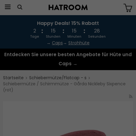
Happy Deals! 15% Rabatt
Das Produkt wurde in Ihren Warenkorb
gelegt
2
15
15
27
Tage
Stunden
Minuten
Sekunden
→
Caps
→
Strohhüte
Entdecken Sie unsere besten Angebote für Hüte und
Caps →
Startseite
Schiebermütze/Flatcap - s
Schiebermütze / Schirmmütze - Gårda Nickleby Sixpence
(rot)