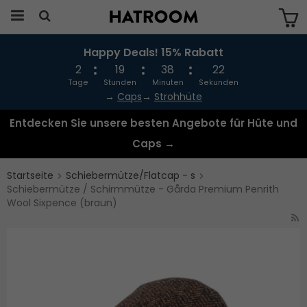
Happy Deals! 15% Rabatt
Das Produkt wurde in Ihren Warenkorb
gelegt
2
19
38
22
Tage
Stunden
Minuten
Sekunden
→
Caps
→
Strohhüte
Entdecken Sie unsere besten Angebote für Hüte und
Caps →
Startseite
Schiebermütze/Flatcap - s
Schiebermütze / Schirmmütze - Gårda Premium Penrith
Wool Sixpence (braun)