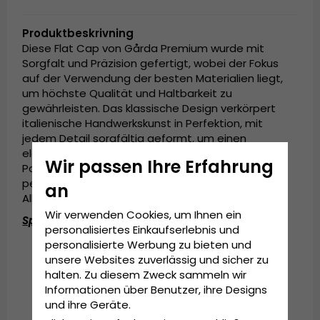
Produktbeskrivning
Diese Flat Cap von Gårda Premium wurde mit
Sorgfalt und Präzision gefertigt, wobei der Fokus
auf der Verwendung der besten Materialien liegt,
um höchste Qualität und Haltbarkeit zu
gewährleisten. Das klassische Design verkörpert
italienische Handwerkskunst in Perfektion, mit
jedem Detail sorgfältig geformt, um einen
eleganten und stilvollen Look zu schaffen. Die
Wir passen Ihre Erfahrung
Passform ist komfortabel und stilvoll, was sie
perfekt für alle Anlässe macht – vom lässigen
an
Alltag bis zu formelleren Momenten.
Wir verwenden Cookies, um Ihnen ein
Spezifikationen:
personalisiertes Einkaufserlebnis und
personalisierte Werbung zu bieten und
Hergestellt in Italien.
unsere Websites zuverlässig und sicher zu
Schirmlänge: 4,5 cm.
halten. Zu diesem Zweck sammeln wir
Zusammensetzung: 100 % Schurwolle.
Informationen über Benutzer, ihre Designs
und ihre Geräte.