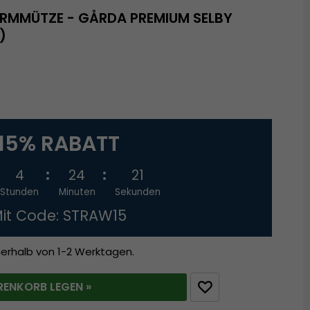
IRMMÜTZE - GÅRDA PREMIUM SELBY
)
15% RABATT
4
24
20
Stunden
Minuten
Sekunden
it Code: STRAW15
nerhalb von 1-2 Werktagen.
RENKORB LEGEN »