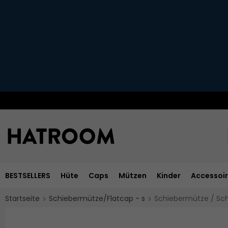
BESTSELLERS
Hüte
Caps
Mützen
Kinder
Accessoi
Startseite
Schiebermütze/Flatcap - s
Schiebermütze / Sc