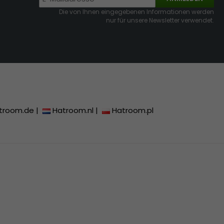
Die von Ihnen eingegebenen Informationen werden
nur für unsere Newsletter verwendet.
troom.de
|
Hatroom.nl
|
Hatroom.pl