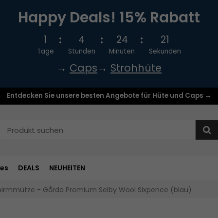
Happy Deals! 15% Rabatt
1
4
24
20
Tage
Stunden
Minuten
Sekunden
→
Caps
→
Strohhüte
Entdecken Sie unsere besten Angebote für Hüte und Caps →
res
DEALS
NEUHEITEN
hirmmütze - Gårda Premium Selby Wool Sixpence (blau)