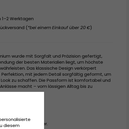
on 1–2 Werktagen
ückversand (
*bei einem Einkauf über 20 €
)
ium wurde mit Sorgfalt und Präzision gefertigt,
endung der besten Materialien liegt, um höchste
währleisten. Das klassische Design verkörpert
 Perfektion, mit jedem Detail sorgfältig geformt, um
n Look zu schaffen. Die Passform ist komfortabel und
lle Anlässe macht – vom lässigen Alltag bis zu
personalisierte
olle, 30 % Polyester.
Zu diesem