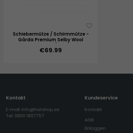
Schiebermütze / Schirmmütze -
Gårda Premium Selby Wool
Sixpence (blau)
€69.99
Kontakt
Kundeservice
E-mail: info@hatshop.se
Kontakt
Tel: 0800 1807757
AGB
Einloggen