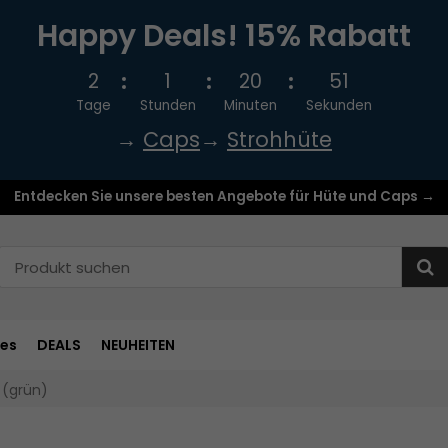
Happy Deals! 15% Rabatt
2
1
20
50
Tage
Stunden
Minuten
Sekunden
→
Caps
→
Strohhüte
Entdecken Sie unsere besten Angebote für Hüte und Caps →
res
DEALS
NEUHEITEN
 (grün)