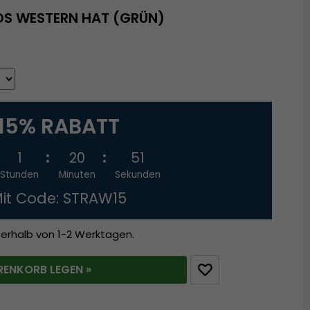
OS WESTERN HAT (GRÜN)
15% RABATT
1
20
50
Stunden
Minuten
Sekunden
it Code: STRAW15
nerhalb von 1-2 Werktagen.
RENKORB LEGEN »