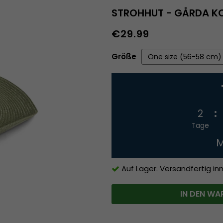
STROHHUT - GÅRDA K
€29.99
Größe
2
Tage
M
Auf Lager. Versandfertig in
IN DEN WA