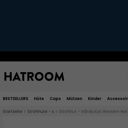
BESTSELLERS
Hüte
Caps
Mützen
Kinder
Accessoi
Startseite
Strohhüte - s
Strohhut - Gårda Kos Western Hat