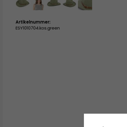
Artikelnummer:
ESY1010704.kos.green