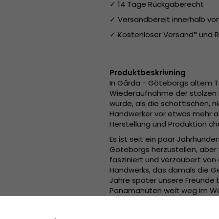
✓ 14 Tage Rückgaberecht
✓ Versandbereit innerhalb v
✓ Kostenloser Versand* und R
Produktbeskrivning
In Gårda - Göteborgs altem Te
Wiederaufnahme der stolzen H
wurde, als die schottischen, 
Handwerker vor etwas mehr als
Herstellung und Produktion cha
Es ist seit ein paar Jahrhunde
Göteborgs herzustellen, aber 
fasziniert und verzaubert vo
Handwerks, das damals die Ge
Jahre später unsere Freunde 
Panamahüten weit weg im Wes
grenzenlosen künstlerischen 
Wir wollen, dass ALLE - wie in