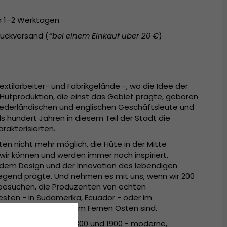
on 1–2 Werktagen
ückversand (
*bei einem Einkauf über 20 €
)
xtilarbeiter- und Fabrikgelände -, wo die Idee der
utproduktion, die einst das Gebiet prägte, geboren
niederländischen und englischen Geschäftsleute und
 hundert Jahren in diesem Teil der Stadt die
rakterisierten.
rten nicht mehr möglich, die Hüte in der Mitte
wir können und werden immer noch inspiriert,
n dem Design und der Innovation des lebendigen
gend prägte. Und nehmen es mit uns, wenn wir 200
besuchen, die Produzenten von echten
ten - in Südamerika, Ecuador - oder im
Japan am weitesten im Fernen Osten sind.
 Gårda in den Jahren 1800 und 1900 - moderne,