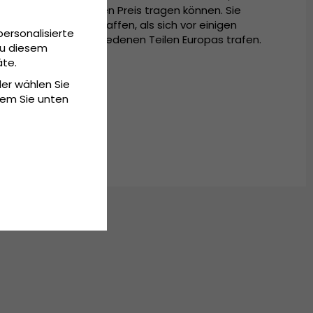
zu einem wirklich guten Preis tragen können. Sie
ussetzungen geschaffen, als sich vor einigen
personalisierte
enschen aus verschiedenen Teilen Europas trafen.
Zu diesem
äte.
der wählen Sie
dem Sie unten
apierstroh.