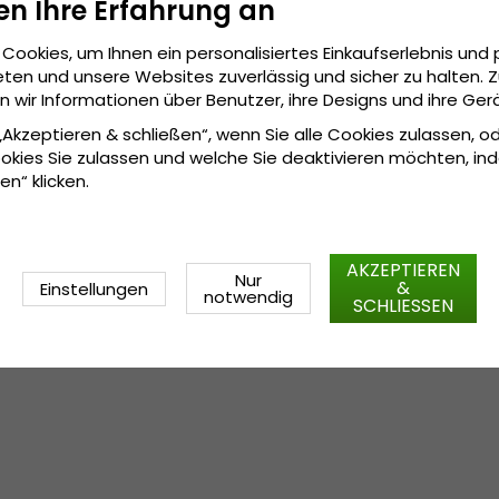
en Ihre Erfahrung an
einzigartige, innovative Hüte 
wurde unter den gleichen Vora
Cookies, um Ihnen ein personalisiertes Einkaufserlebnis und 
hundert Jahren in Göteborg M
ten und unsere Websites zuverlässig und sicher zu halten. 
Spezifikationen:
wir Informationen über Benutzer, ihre Designs und ihre Ger
 „Akzeptieren & schließen“, wenn Sie alle Cookies zulassen, o
In China hergestellt.
okies Sie zulassen und welche Sie deaktivieren möchten, in
Hergestellt aus:
100 % p
en“ klicken.
AKZEPTIEREN
Nur
&
Einstellungen
notwendig
SCHLIESSEN