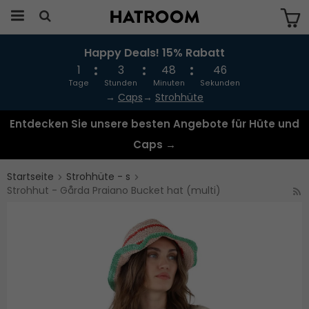
Happy Deals! 15% Rabatt
Das Produkt wurde in Ihren Warenkorb
gelegt
1
3
48
46
Tage
Stunden
Minuten
Sekunden
→
Caps
→
Strohhüte
Entdecken Sie unsere besten Angebote für Hüte und
Caps →
Startseite
Strohhüte - s
Strohhut - Gårda Praiano Bucket hat (multi)