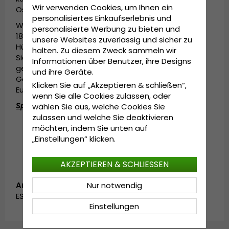
Wir verwenden Cookies, um Ihnen ein
Osten sind.
personalisiertes Einkaufserlebnis und
Wir wollen, dass ALLE - wie in Gårda in den Jahren
personalisierte Werbung zu bieten und
1800 und 1900 - moderne, einzigartige, innovative
unsere Websites zuverlässig und sicher zu
Hüte zu einem wirklich guten Preis tragen können.
halten. Zu diesem Zweck sammeln wir
Sie wurde unter den gleichen Voraussetzungen
Informationen über Benutzer, ihre Designs
geschaffen, als sich vor einigen hundert Jahren in
und ihre Geräte.
Göteborg Menschen aus verschiedenen Teilen
Klicken Sie auf „Akzeptieren & schließen“,
Europas trafen.
wenn Sie alle Cookies zulassen, oder
Spezifikationen:
wählen Sie aus, welche Cookies Sie
zulassen und welche Sie deaktivieren
In China hergestellt.
möchten, indem Sie unten auf
Hergestellt aus:
100 % papierstroh.
„Einstellungen“ klicken.
AKZEPTIEREN & SCHLIESSEN
Nur notwendig
Artikelnummer:
ESY1017275.praiano.multi
Einstellungen