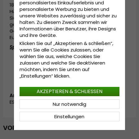
personalisiertes Einkaufserlebnis und
1800 und 1900 - moderne, einzigartige, innovative
personalisierte Werbung zu bieten und
Hüte zu einem wirklich guten Preis tragen können.
unsere Websites zuverlässig und sicher zu
Sie wurde unter den gleichen Voraussetzungen
halten. Zu diesem Zweck sammeln wir
geschaffen, als sich vor einigen hundert Jahren in
Informationen über Benutzer, ihre Designs
Göteborg Menschen aus verschiedenen Teilen
und ihre Geräte.
Europas trafen.
Klicken Sie auf „Akzeptieren & schließen“,
Spezifikationen:
wenn Sie alle Cookies zulassen, oder
wählen Sie aus, welche Cookies Sie
In China hergestellt.
zulassen und welche Sie deaktivieren
Hergestellt aus:
100 % papierstroh.
möchten, indem Sie unten auf
„Einstellungen“ klicken.
AKZEPTIEREN & SCHLIESSEN
Artikelnummer:
ES1016521.seville.beige
Nur notwendig
Einstellungen
VOR KURZEM ANGESEHEN