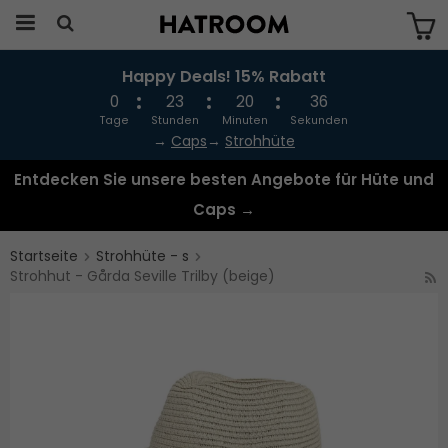
Happy Deals! 15% Rabatt
Das Produkt wurde in Ihren Warenkorb
gelegt
0
23
20
36
Tage
Stunden
Minuten
Sekunden
→
Caps
→
Strohhüte
Entdecken Sie unsere besten Angebote für Hüte und
Caps →
Startseite
Strohhüte - s
Strohhut - Gårda Seville Trilby (beige)