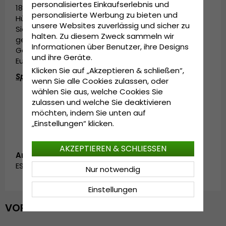
personalisiertes Einkaufserlebnis und
1800 und 1900 - moderne, einzigartige, innovative
personalisierte Werbung zu bieten und
Hüte zu einem wirklich guten Preis tragen können.
unsere Websites zuverlässig und sicher zu
Sie wurde unter den gleichen Voraussetzungen
halten. Zu diesem Zweck sammeln wir
geschaffen, als sich vor einigen hundert Jahren in
Informationen über Benutzer, ihre Designs
Göteborg Menschen aus verschiedenen Teilen
und ihre Geräte.
Europas trafen.
Klicken Sie auf „Akzeptieren & schließen“,
Spezifikationen:
wenn Sie alle Cookies zulassen, oder
wählen Sie aus, welche Cookies Sie
In China hergestellt.
zulassen und welche Sie deaktivieren
Hergestellt aus:
100 % papierstroh.
möchten, indem Sie unten auf
„Einstellungen“ klicken.
AKZEPTIEREN & SCHLIESSEN
Artikelnummer:
ESY1016277.4.sorrento.dkmulti
Nur notwendig
Einstellungen
VOR KURZEM ANGESEHEN