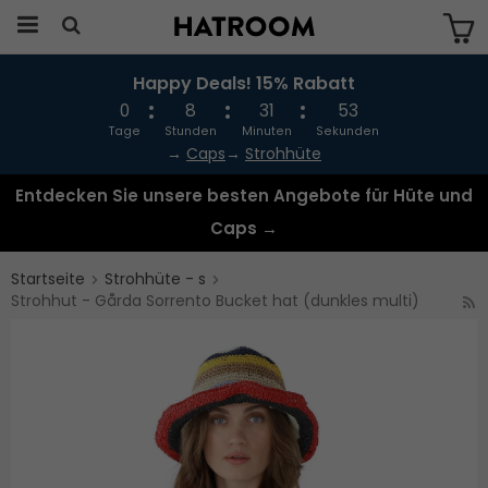
Happy Deals! 15% Rabatt
Das Produkt wurde in Ihren Warenkorb
gelegt
0
8
31
52
Tage
Stunden
Minuten
Sekunden
→
Caps
→
Strohhüte
Entdecken Sie unsere besten Angebote für Hüte und
Caps →
Startseite
Strohhüte - s
Strohhut - Gårda Sorrento Bucket hat (dunkles multi)