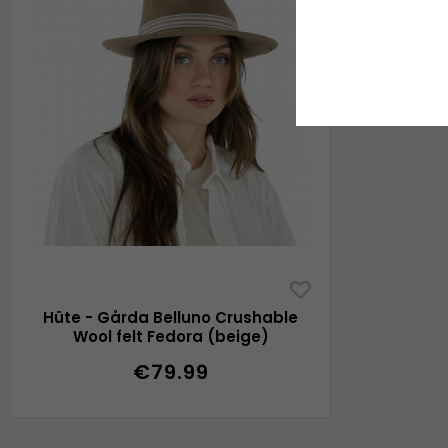
Hüte - Gårda Belluno Crushable
Wool felt Fedora (beige)
€79.99