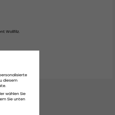
t Wollfilz.
personalisierte
Zu diesem
äte.
der wählen Sie
dem Sie unten