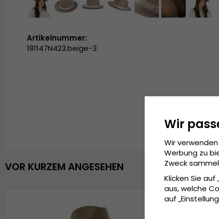
Artikelnummer:
181147N423.beige-3
Wir pass
Wir verwenden 
Werbung zu bie
Zweck sammeln 
VOR KURZEM ANGESEHEN
Klicken Sie auf
aus, welche Co
auf „Einstellung