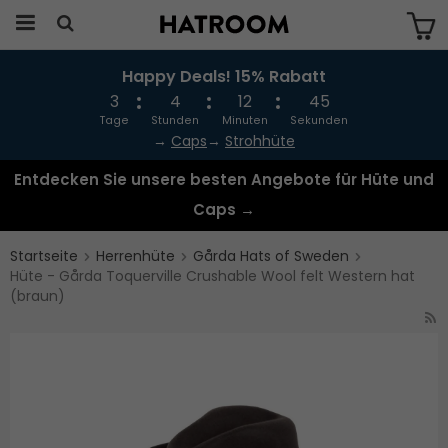
Happy Deals! 15% Rabatt
Das Produkt wurde in Ihren Warenkorb
gelegt
3
4
12
45
Tage
Stunden
Minuten
Sekunden
→
Caps
→
Strohhüte
Entdecken Sie unsere besten Angebote für Hüte und
Caps →
Startseite
Herrenhüte
Gårda Hats of Sweden
Hüte - Gårda Toquerville Crushable Wool felt Western hat
(braun)