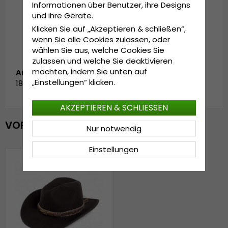
Informationen über Benutzer, ihre Designs
Wasserdicht.
und ihre Geräte.
Hergestellt in Italien.
Klicken Sie auf „Akzeptieren & schließen“,
wenn Sie alle Cookies zulassen, oder
wählen Sie aus, welche Cookies Sie
zulassen und welche Sie deaktivieren
möchten, indem Sie unten auf
Artikelnummer:
„Einstellungen“ klicken.
181014C1036.brown-2
AKZEPTIEREN & SCHLIESSEN
VOR KURZEM ANGESEHEN
Nur notwendig
Einstellungen