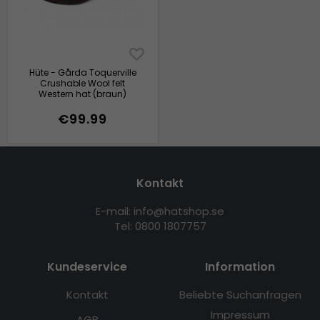
Hüte - Gårda Toquerville
Crushable Wool felt
Western hat (braun)
€99.99
Kontakt
E-mail: info@hatshop.se
Tel: 0800 1807757
Kundeservice
Information
Kontakt
Beliebte Suchanfragen
Impressum
AGB