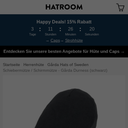
Happy Deals! 15% Rabatt
Das Produkt wurde in Ihren Warenkorb gelegt
3
11
26
19
Tage
Stunden
Minuten
Sekunden
→
Caps
→
Strohhüte
Entdecken Sie unsere besten Angebote für Hüte und Caps →
Startseite
Herrenhüte
Gårda Hats of Sweden
Schiebermütze / Schirmmütze - Gårda Durness (schwarz)