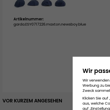
Artikelnummer:
garda.ESY0717226.maxton.newsboy.blue
Wir pass
Wir verwenden 
Werbung zu bie
Zweck sammeln 
Klicken Sie auf
VOR KURZEM ANGESEHEN
aus, welche Co
auf „Einstellung