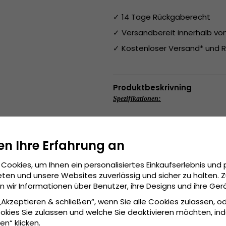
✓ 14 Tage Rückgaberecht
✓ Versandbereit innerhalb v
✓ Kostenloser Versand* und R
Produktbeskrivning
Spezifikationen:
Schirmlänge:
5 cm.
Material:
100% Baumwolle.
In China hergestellt.
en Ihre Erfahrung an
Cookies, um Ihnen ein personalisiertes Einkaufserlebnis und 
ten und unsere Websites zuverlässig und sicher zu halten. 
wir Informationen über Benutzer, ihre Designs und ihre Ger
 „Akzeptieren & schließen“, wenn Sie alle Cookies zulassen, o
okies Sie zulassen und welche Sie deaktivieren möchten, in
en“ klicken.