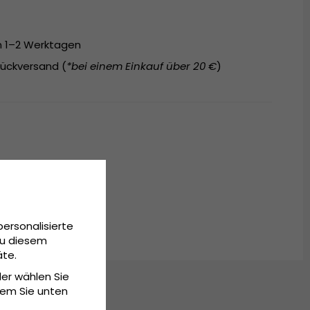
on 1–2 Werktagen
ückversand (
*bei einem Einkauf über 20 €
)
personalisierte
Zu diesem
äte.
der wählen Sie
dem Sie unten