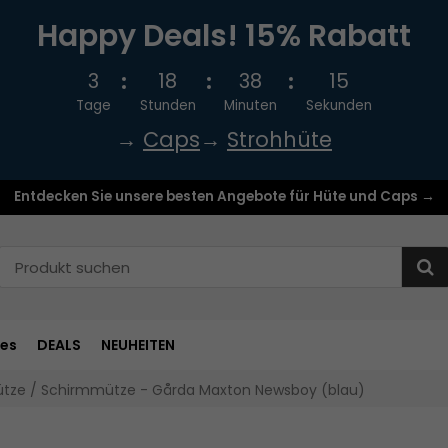
Happy Deals! 15% Rabatt
3
18
38
14
Tage
Stunden
Minuten
Sekunden
→
Caps
→
Strohhüte
Entdecken Sie unsere besten Angebote für Hüte und Caps →
res
DEALS
NEUHEITEN
tze / Schirmmütze - Gårda Maxton Newsboy (blau)