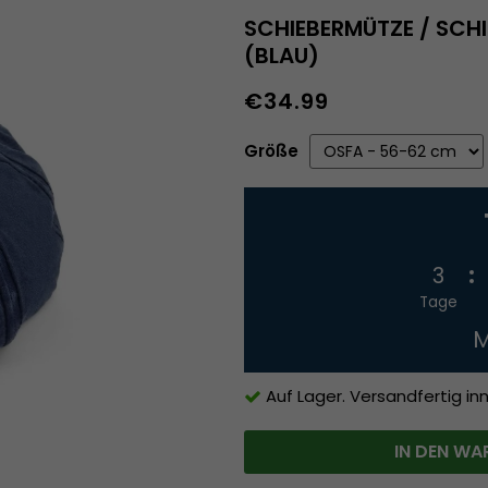
SCHIEBERMÜTZE / SC
(BLAU)
€34.99
Größe
3
Tage
M
Auf Lager. Versandfertig in
IN DEN WA