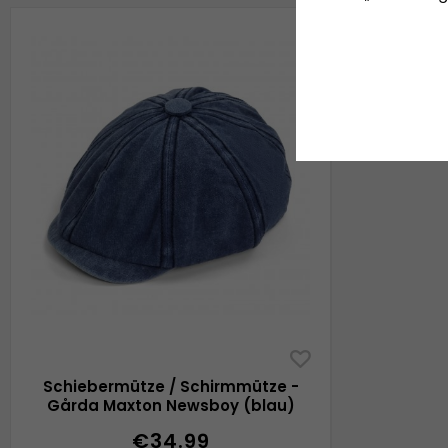
Schiebermütze / Schirmmütze -
Gårda Maxton Newsboy (blau)
€34.99