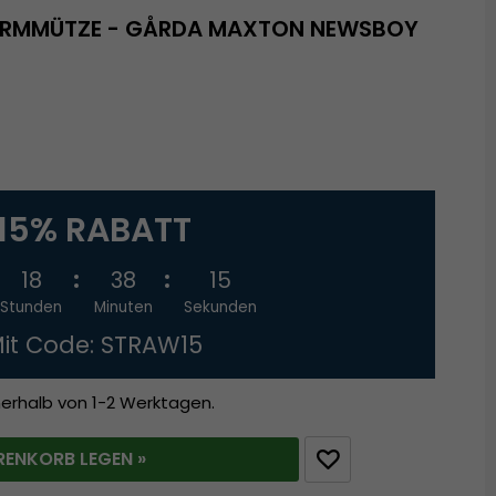
HIRMMÜTZE - GÅRDA MAXTON NEWSBOY
15% RABATT
18
38
14
Stunden
Minuten
Sekunden
it Code: STRAW15
nerhalb von 1-2 Werktagen.
RENKORB LEGEN »