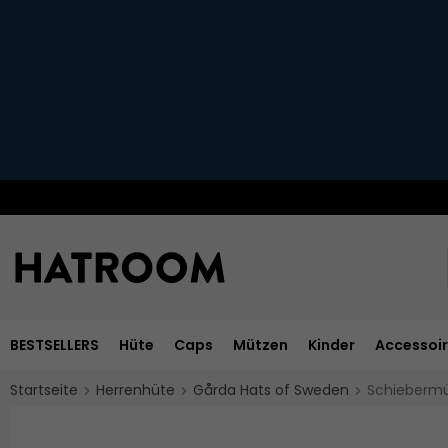
BESTSELLERS
Hüte
Caps
Mützen
Kinder
Accessoi
Startseite
Herrenhüte
Gårda Hats of Sweden
Schiebermü