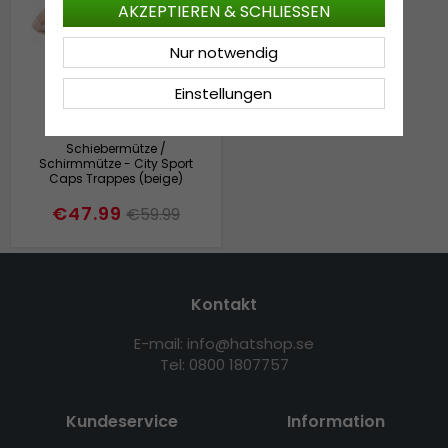
AKZEPTIEREN & SCHLIESSEN
Nur notwendig
Einstellungen
Schiebermütze /
Schirmmütze - City Sport
Caps Trappes (beige)
€47.99
€59.99
Kontakt
E-mail: info@hatshop.se
Tel: 0800 1807757
Kundeservice
Information