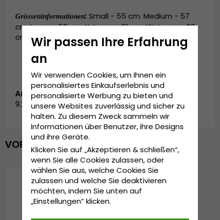
:
Small - 55 cm. Medium - 57
Grösseninformationen
cm. Large - 59 cm. X-Large - 61 cm. XX-Large - 63
cm.
Wir passen Ihre Erfahrung
an
Wir verwenden Cookies, um Ihnen ein
personalisiertes Einkaufserlebnis und
Artikelnummer:
personalisierte Werbung zu bieten und
9.2811-2
unsere Websites zuverlässig und sicher zu
halten. Zu diesem Zweck sammeln wir
Informationen über Benutzer, ihre Designs
und ihre Geräte.
VOR KURZEM ANGESEHEN
Klicken Sie auf „Akzeptieren & schließen“,
wenn Sie alle Cookies zulassen, oder
wählen Sie aus, welche Cookies Sie
zulassen und welche Sie deaktivieren
möchten, indem Sie unten auf
„Einstellungen“ klicken.