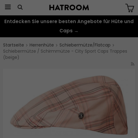
Entdecken Sie unsere besten Angebote für Hüte und
Das Produkt wurde in Ihren Warenkorb
gelegt
Caps →
Startseite
Herrenhüte
Schiebermütze/Flatcap
Schiebermütze / Schirmmütze - City Sport Caps Trappes
(beige)