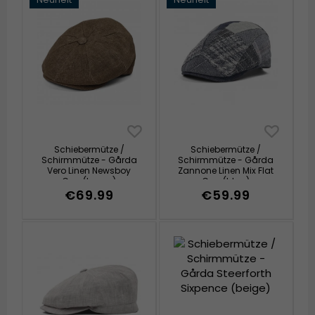
Schiebermütze /
Schiebermütze /
Schirmmütze - Gårda
Schirmmütze - Gårda
Vero Linen Newsboy
Zannone Linen Mix Flat
Cap (braun)
Cap (blau)
€69.99
€59.99