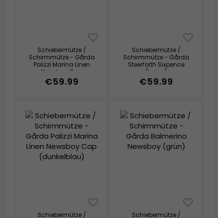
Schiebermütze /
Schiebermütze /
Schirmmütze - Gårda
Schirmmütze - Gårda
Palizzi Marina Linen
Steerforth Sixpence
Newsboy Cap
(beige)
(hellgrau)
€59.99
€59.99
Schiebermütze /
Schiebermütze /