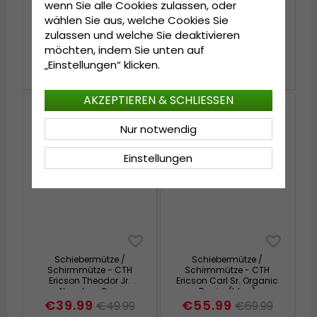
wenn Sie alle Cookies zulassen, oder
wählen Sie aus, welche Cookies Sie
Schiebermütze /
Schiebermütze /
Schirmmütze - CTH
Schirmmütze - CTH
zulassen und welche Sie deaktivieren
Ericson Edward Pepita
Ericson Carl Jr. Organic
möchten, indem Sie unten auf
Ivy Cap (grün/beige)
Cotton Flat Cap
(denim)
€55.99
€39.99
„Einstellungen“ klicken.
€69.99
€49.99
AKZEPTIEREN & SCHLIESSEN
Nur notwendig
Einstellungen
Schiebermütze /
Schiebermütze /
Schirmmütze - CTH
Schirmmütze - CTH
Ericson Theodor Jr.
Ericson Carl Sr. Organic
Newsboy Cap
Denim (blau)
(blau/weiß)
€39.99
€55.99
€49.99
€69.99