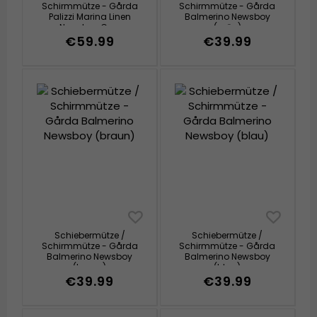
Schirmmütze - Gårda
Schirmmütze - Gårda
Palizzi Marina Linen
Balmerino Newsboy
Newsboy Cap
(grün)
(dunkelblau)
€59.99
€39.99
Schiebermütze /
Schiebermütze /
Schirmmütze - Gårda
Schirmmütze - Gårda
Balmerino Newsboy
Balmerino Newsboy
(braun)
(blau)
€39.99
€39.99