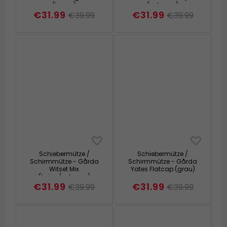
(braun)
(schwarz)
€31.99
€31.99
€39.99
€39.99
Schiebermütze /
Schiebermütze /
Schirmmütze - Gårda
Schirmmütze - Gårda
Witset Mix
Yates Flatcap (grau)
(beige/schwarz)
€31.99
€31.99
€39.99
€39.99