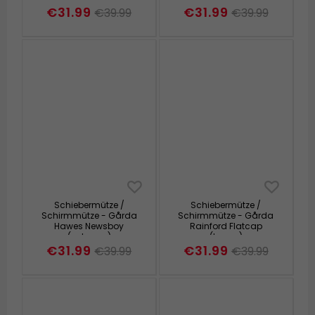
€31.99
€31.99
€39.99
€39.99
Schiebermütze /
Schiebermütze /
Schirmmütze - Gårda
Schirmmütze - Gårda
Hawes Newsboy
Rainford Flatcap
(schwarz)
(braun)
€31.99
€31.99
€39.99
€39.99