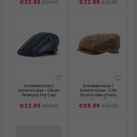
€23.99
€23.99
€29.99
€29.99
Schiebermütze /
Schiebermütze /
Schirmmütze - Gårda
Schirmmütze - CTH
Pinehurst Flat Cap
Ericson Glen Check
(denim)
Harris Tweed (beige)
€23.99
€95.99
€29.99
€119.99