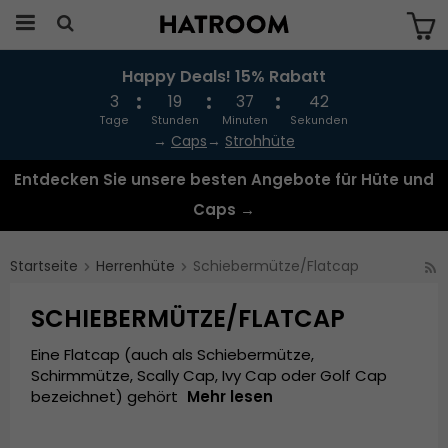
Happy Deals! 15% Rabatt
Das Produkt wurde in Ihren Warenkorb
gelegt
3
19
37
41
Tage
Stunden
Minuten
Sekunden
→
Caps
→
Strohhüte
Entdecken Sie unsere besten Angebote für Hüte und
Caps →
Startseite
Herrenhüte
Schiebermütze/Flatcap
SCHIEBERMÜTZE/FLATCAP
Eine Flatcap (auch als Schiebermütze,
Schirmmütze, Scally Cap, Ivy Cap oder Golf Cap
bezeichnet) gehört
Mehr lesen