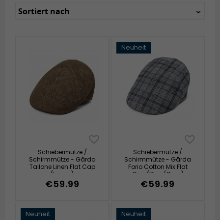
Sortiert nach
Neuheit
Schiebermütze /
Schiebermütze /
Schirmmütze - Gårda
Schirmmütze - Gårda
Tallone Linen Flat Cap
Forio Cotton Mix Flat
(braun)
Cap (Blau/Grau)
€59.99
€59.99
Neuheit
Neuheit