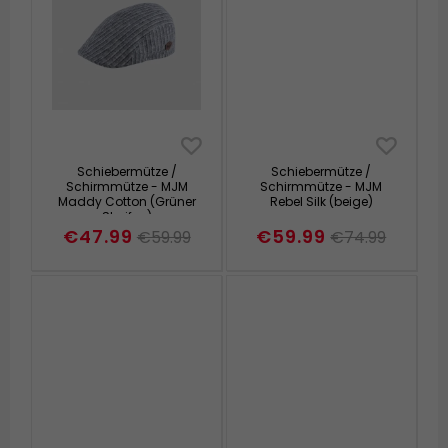
Schiebermütze /
Schiebermütze /
Schirmmütze - MJM
Schirmmütze - MJM
Maddy Cotton (Grüner
Rebel Silk (beige)
Streifen)
€47.99
€59.99
€59.99
€74.99