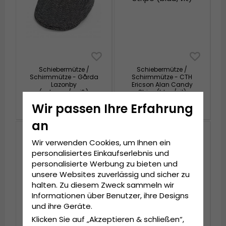
Schiebermütze /
Schiebermütze /
Schirmmütze - Gårda
Schirmmütze - CTH
Lazonby
Ericson Alan Candy
(schwarz/weiß)
Stripe (blau/vit)
€29.99
€63.99
€79.99
Wir passen Ihre Erfahrung
an
Wir verwenden Cookies, um Ihnen ein
personalisiertes Einkaufserlebnis und
personalisierte Werbung zu bieten und
unsere Websites zuverlässig und sicher zu
halten. Zu diesem Zweck sammeln wir
Informationen über Benutzer, ihre Designs
und ihre Geräte.
Klicken Sie auf „Akzeptieren & schließen“,