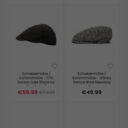
Schiebermütze /
Schiebermütze /
Schirmmütze - CTH
Schirmmütze - Gårda
Ericson Luke Stone Ivy
Venice Wool Newsboy
Cap (grau)
Cap
(schwarz/weiß/blau)
€59.99
€49.99
€74.99