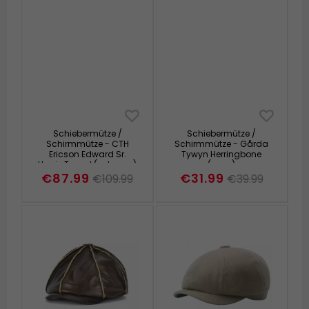
Schiebermütze /
Schiebermütze /
Schirmmütze - CTH
Schirmmütze - Gårda
Ericson Edward Sr.
Tywyn Herringbone
Harris Tweed (schwarz)
(grau)
€87.99
€31.99
€109.99
€39.99