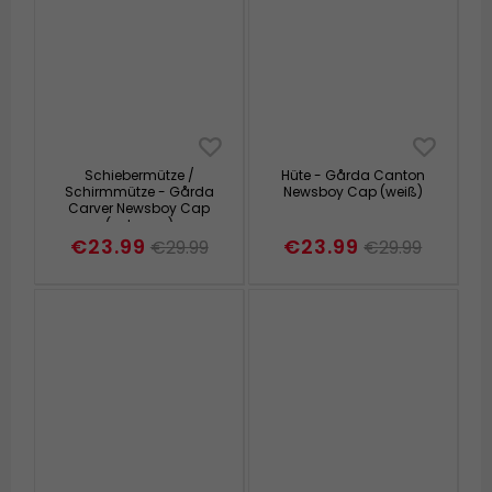
Schiebermütze /
Hüte - Gårda Canton
Schirmmütze - Gårda
Newsboy Cap (weiß)
Carver Newsboy Cap
(schwarz)
€23.99
€23.99
€29.99
€29.99