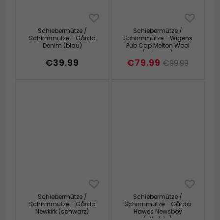
Schiebermütze /
Schiebermütze /
Schirmmütze - Gårda
Schirmmütze - Wigéns
Denim (blau)
Pub Cap Melton Wool
(schwarz)
€39.99
€79.99
€99.99
Schiebermütze /
Schiebermütze /
Schirmmütze - Gårda
Schirmmütze - Gårda
Newkirk (schwarz)
Hawes Newsboy
(offwhite)