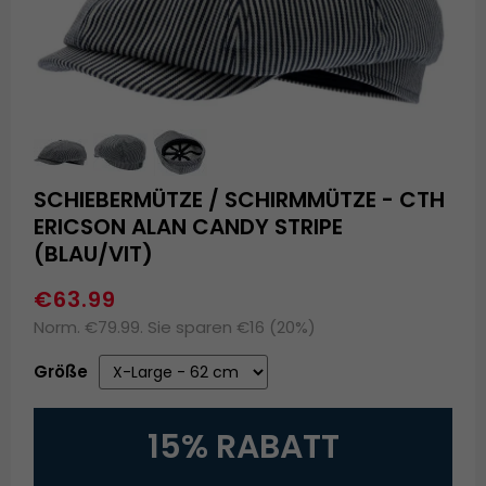
SCHIEBERMÜTZE / SCHIRMMÜTZE - CTH
ERICSON ALAN CANDY STRIPE
(BLAU/VIT)
€63.99
Norm. €79.99. Sie sparen €16 (20%)
Größe
15% RABATT