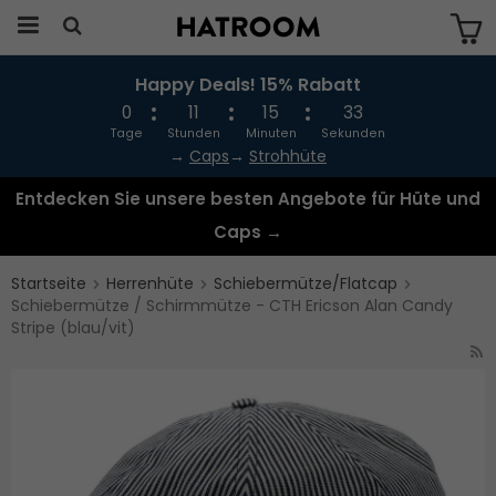
Happy Deals! 15% Rabatt
Das Produkt wurde in Ihren Warenkorb
gelegt
0
11
15
33
Tage
Stunden
Minuten
Sekunden
→
Caps
→
Strohhüte
Entdecken Sie unsere besten Angebote für Hüte und
Caps →
Startseite
Herrenhüte
Schiebermütze/Flatcap
Schiebermütze / Schirmmütze - CTH Ericson Alan Candy
Stripe (blau/vit)