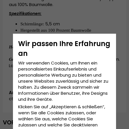
aus 100% Baumwolle.
Spezifikationen:
5,5 cm
Schirmlänge: 
Hergestellt aus 100 Prozent Baumwolle
Ungefüttert
Wir passen Ihre Erfahrung
:
Baumwolle
.
Hergestellt aus
an
:
Small - 56 cm. Medium - 58 cm.
Grösseninformationen
Wir verwenden Cookies, um Ihnen ein
Large - 60 cm. X-Large - 62 cm.
personalisiertes Einkaufserlebnis und
personalisierte Werbung zu bieten und
unsere Websites zuverlässig und sicher zu
halten. Zu diesem Zweck sammeln wir
Artikelnummer:
Informationen über Benutzer, ihre Designs
cth.alan.candy_stripe-3
und ihre Geräte.
Klicken Sie auf „Akzeptieren & schließen“,
wenn Sie alle Cookies zulassen, oder
wählen Sie aus, welche Cookies Sie
VOR KURZEM ANGESEHEN
zulassen und welche Sie deaktivieren