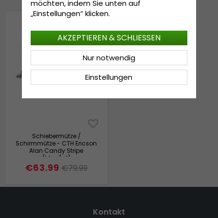
möchten, indem Sie unten auf
„Einstellungen“ klicken.
AKZEPTIEREN & SCHLIESSEN
Nur notwendig
Einstellungen
Schiebermütze /
Schirmmütze - CTH Ericson
Alan Candy Stripe
(blau/vit)
€63.99
€79.99
Kontakt