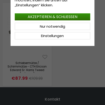
möchten, indem Sie unten auf
„Einstellungen“ klicken.
AKZEPTIEREN & SCHLIESSEN
Nur notwendig
Einstellungen
Schiebermütze /
Schirmmütze - CTH Ericson
Edward Sr. Harris Tweed
(schwarz)
€87.99
€109.99
Kontakt