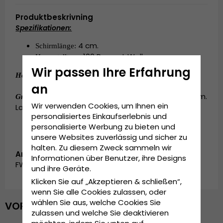
Produktbeskrivning
Spezifikationen:
4 cm.
Schirmlänge: 
100 Prozent Wolle
.
Hergestellt aus
Wir passen Ihre Erfahrung
:
100 Prozent Wolle
.
Hergestellt aus
an
:
Small - 56 cm. Medium - 58 cm.
Grösseninformationen
Wir verwenden Cookies, um Ihnen ein
Large - 60 cm. X-Large - 62 cm.
personalisiertes Einkaufserlebnis und
personalisierte Werbung zu bieten und
unsere Websites zuverlässig und sicher zu
halten. Zu diesem Zweck sammeln wir
Artikelnummer:
Informationen über Benutzer, ihre Designs
FW_EdwardSr.HTBL62
und ihre Geräte.
Klicken Sie auf „Akzeptieren & schließen“,
wenn Sie alle Cookies zulassen, oder
wählen Sie aus, welche Cookies Sie
VOR KURZEM ANGESEHEN
zulassen und welche Sie deaktivieren