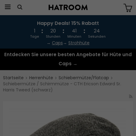
Happy Deals! 15% Rabatt
Das Produkt wurde in Ihren Warenkorb
gelegt
1
20
41
24
Tage
Stunden
Minuten
Sekunden
→
Caps
→
Strohhüte
Entdecken Sie unsere besten Angebote für Hüte und
Caps →
Startseite
Herrenhüte
Schiebermütze/Flatcap
Schiebermütze / Schirmmütze - CTH Ericson Edward Sr.
Harris Tweed (schwarz)