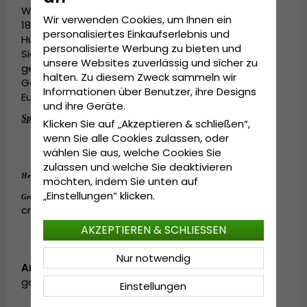
Wir wollen, dass ALLE - wie in Gårda in den Jahren
Wir verwenden Cookies, um Ihnen ein
1800 und 1900 - moderne, einzigartige, innovative
personalisiertes Einkaufserlebnis und
Hüte zu einem wirklich guten Preis tragen können.
personalisierte Werbung zu bieten und
Sie wurde unter den gleichen Voraussetzungen
unsere Websites zuverlässig und sicher zu
geschaffen, als sich vor einigen hundert Jahren in
halten. Zu diesem Zweck sammeln wir
Göteborg Menschen aus verschiedenen Teilen
Informationen über Benutzer, ihre Designs
Europas trafen.
und ihre Geräte.
Spezifikationen:
Klicken Sie auf „Akzeptieren & schließen“,
wenn Sie alle Cookies zulassen, oder
Schirmlänge: 4 cm
Hergestellt aus 
70% Polyester, 30%
Wolle
wählen Sie aus, welche Cookies Sie
zulassen und welche Sie deaktivieren
70% Polyester, 30%
Wolle
Hergestellt aus:
.
möchten, indem Sie unten auf
„Einstellungen“ klicken.
Medium - 57-58 cm. Large - 59-60
Grösseninformationen:
cm.
AKZEPTIEREN & SCHLIESSEN
Nur notwendig
Artikelnummer:
garda.flatcap.no18.newkirk.brown-2
Einstellungen