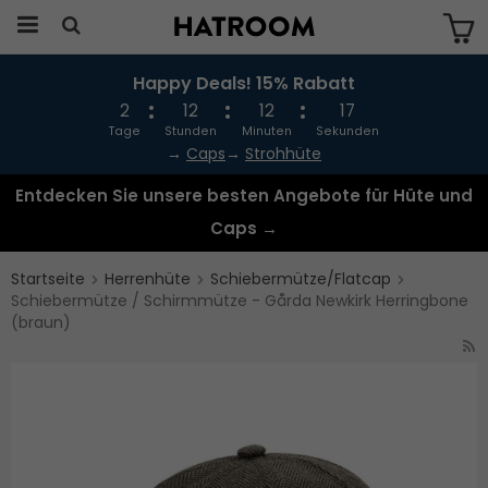
Happy Deals! 15% Rabatt
Das Produkt wurde in Ihren Warenkorb
gelegt
2
12
12
17
Tage
Stunden
Minuten
Sekunden
→
Caps
→
Strohhüte
Entdecken Sie unsere besten Angebote für Hüte und
Caps →
Startseite
Herrenhüte
Schiebermütze/Flatcap
Schiebermütze / Schirmmütze - Gårda Newkirk Herringbone
(braun)