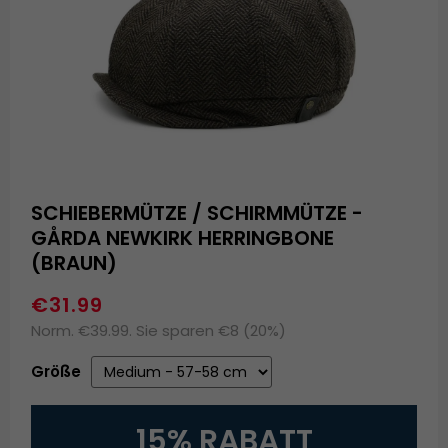
SCHIEBERMÜTZE / SCHIRMMÜTZE -
GÅRDA NEWKIRK HERRINGBONE
(BRAUN)
€31.99
Norm. €39.99. Sie sparen €8 (20%)
Größe
15% RABATT