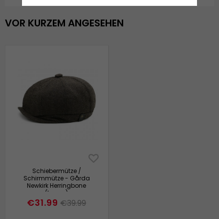
VOR KURZEM ANGESEHEN
Schiebermütze /
Schirmmütze - Gårda
Newkirk Herringbone
(braun)
€31.99
€39.99