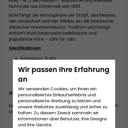
MJM – M. J. Michaelsen – klassische und exklusive
Hutmode aus Dänemark seit 1829.
MJM fängt die Atmosphäre der Stadt, des Meeres,
der Landschaft und der Wildnis ein. Mit klassischer
dänischer Handwerkskunst, Tradition und Design
entwirft MJM Dänemarks beliebteste und
populärste Hüte – Jahr für Jahr.
Spezifikationen:
5 cm.
Schirmlänge: 
Hergestellt in Italien.
Wir passen Ihre Erfahrung
100
ökologische
Hergestellt aus
Prozent
Baumwolle
.
an
Baumwolle
.
Mit 
-Schweißband
Wir verwenden Cookies, um Ihnen ein
:
100
ökologische
Baumwolle
.
Hergestellt aus
Prozent
personalisiertes Einkaufserlebnis und
personalisierte Werbung zu bieten und
:
Small - 56 cm. Medium - 58 cm.
Grösseninformationen
unsere Websites zuverlässig und sicher zu
Large - 60 cm. X-Large - 62 cm.
halten. Zu diesem Zweck sammeln wir
Informationen über Benutzer, ihre Designs
und ihre Geräte.