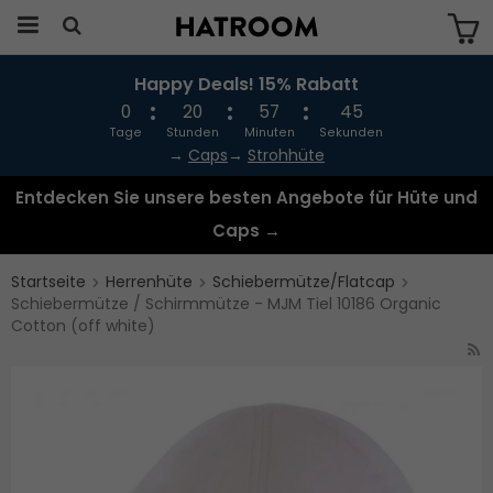
Happy Deals! 15% Rabatt
Das Produkt wurde in Ihren Warenkorb
gelegt
0
20
57
44
Tage
Stunden
Minuten
Sekunden
→
Caps
→
Strohhüte
Entdecken Sie unsere besten Angebote für Hüte und
Caps →
Startseite
Herrenhüte
Schiebermütze/Flatcap
Schiebermütze / Schirmmütze - MJM Tiel 10186 Organic
Cotton (off white)